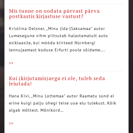
Mis tunne on oodata päevast päeva
postkastis kirjastuse vastust?
Kristiina Oelsner, „Minu (Ida-)Saksamaa“ autor
Lumesegune vihm piitsutab halastamatult auto
esiklaasile, kui mööda kiirteed Nürnbergi
lennujaamast koduse Erfurti poole sõidame….
>>
Kui (kirjutamis)aega ei ole, tuleb seda
leiutada!
Hana Kivi, „Minu Lottemaa“ autor Raamatu sünd ei
erine kuigi palju ühegi teise uue elu tulekust. Kõik
algab mõttest. Mõnikord…
>>