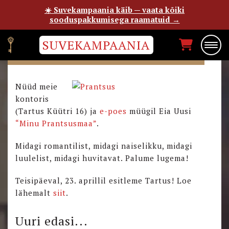
☀️ Suvekampaania käib — vaata kõiki
sooduspakkumisega raamatuid →
SUVEKAMPAANIA
ILMUS “MINU PRANTSUSMAA”
Nüüd meie
kontoris
(Tartus Küütri 16) ja
e-poes
müügil Eia Uusi
“Minu Prantsusmaa”
.
Midagi romantilist, midagi naiselikku, midagi
luulelist, midagi huvitavat. Palume lugema!
Teisipäeval, 23. aprillil esitleme Tartus! Loe
lähemalt
siit
.
Uuri edasi...