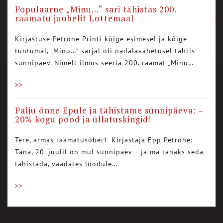
Populaarne „Minu…“ sari tähistas 200.
raamatu juubelit Lottemaal
Kirjastuse Petrone Printi kõige esimesel ja kõige
tuntumal, „Minu…“ sarjal oli nädalavahetusel tähtis
sünnipäev. Nimelt ilmus seeria 200. raamat „Minu…
>>
Palju õnne Epule ja tähistame sünnipäeva: –
20% kogu pood ja üllatuskingid!
Tere, armas raamatusõber! Kirjastaja Epp Petrone:
Täna, 20. juulil on mul sünnipäev – ja ma tahaks seda
tähistada, vaadates loodule…
>>