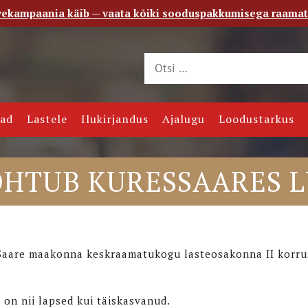
vekampaania käib — vaata kõiki sooduspakkumisega raama
 saade
Kontakt
jad
Lastele
Ilukirjandus
Ajalugu
Loodustarkus
OHTUB KURESSAARES 
1 Saare maakonna keskraamatukogu lasteosakonna II korru
 on nii lapsed kui täiskasvanud.