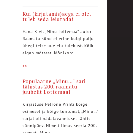
Kui (kirjutamis)aega ei ole,
tuleb seda leiutada!
Hana Kivi, „Minu Lottemaa“ autor
Raamatu sünd ei erine kuigi palju
ühegi teise uue elu tulekust. Kõik
algab mõttest. Mõnikord…
>>
Populaarne „Minu…“ sari
tähistas 200. raamatu
juubelit Lottemaal
Kirjastuse Petrone Printi kõige
esimesel ja kõige tuntumal, „Minu…“
sarjal oli nädalavahetusel tähtis
sünnipäev. Nimelt ilmus seeria 200.
raamat „Minu…