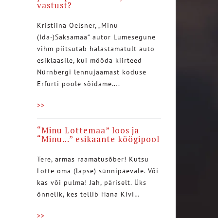
vastust?
Kristiina Oelsner, „Minu
(Ida-)Saksamaa“ autor Lumesegune
vihm piitsutab halastamatult auto
esiklaasile, kui mööda kiirteed
Nürnbergi lennujaamast koduse
Erfurti poole sõidame….
>>
“Minu Lottemaa” loos ja
“Minu…” esikaante köögipool
Tere, armas raamatusõber! Kutsu
Lotte oma (lapse) sünnipäevale. Või
kas või pulma! Jah, päriselt. Üks
õnnelik, kes tellib Hana Kivi…
>>