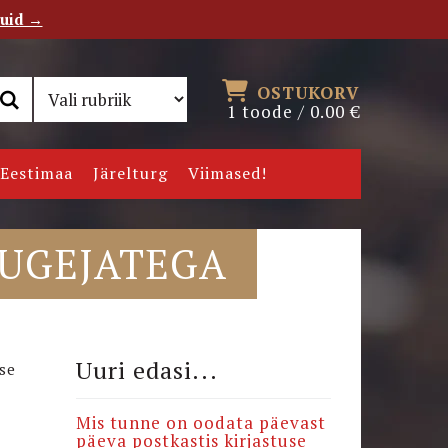
tuid →
RSS
Uudiskiri
OSTUKORV
1 toode /
0.00
€
Eestimaa
Järelturg
Viimased!
LUGEJATEGA
Uuri edasi...
se
Mis tunne on oodata päevast
päeva postkastis kirjastuse