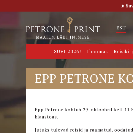
☀️ Su
Esileht
Pood
E-raamatud
Uudised
Meie
EST
MAAILM LÄBI INIMESE
SUVI 2026!
Ilmumas
Reisikir
EPP PETRONE K
Epp Petrone kohtub 29. oktoobril kell 1
klaastoas.
Jutuks tulevad reisid ja raamatud, oodatud