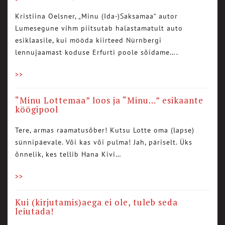
Kristiina Oelsner, „Minu (Ida-)Saksamaa“ autor
Lumesegune vihm piitsutab halastamatult auto
esiklaasile, kui mööda kiirteed Nürnbergi
lennujaamast koduse Erfurti poole sõidame….
>>
“Minu Lottemaa” loos ja “Minu…” esikaante
köögipool
Tere, armas raamatusõber! Kutsu Lotte oma (lapse)
sünnipäevale. Või kas või pulma! Jah, päriselt. Üks
õnnelik, kes tellib Hana Kivi…
>>
Kui (kirjutamis)aega ei ole, tuleb seda
leiutada!