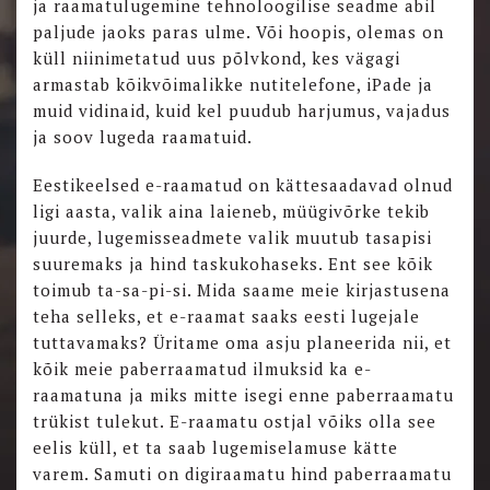
ja raamatulugemine tehnoloogilise seadme abil
paljude jaoks paras ulme. Või hoopis, olemas on
küll niinimetatud uus põlvkond, kes vägagi
armastab kõikvõimalikke nutitelefone, iPade ja
muid vidinaid, kuid kel puudub harjumus, vajadus
ja soov lugeda raamatuid.
Eestikeelsed e-raamatud on kättesaadavad olnud
ligi aasta, valik aina laieneb, müügivõrke tekib
juurde, lugemisseadmete valik muutub tasapisi
suuremaks ja hind taskukohaseks. Ent see kõik
toimub ta-sa-pi-si. Mida saame meie kirjastusena
teha selleks, et e-raamat saaks eesti lugejale
tuttavamaks? Üritame oma asju planeerida nii, et
kõik meie paberraamatud ilmuksid ka e-
raamatuna ja miks mitte isegi enne paberraamatu
trükist tulekut. E-raamatu ostjal võiks olla see
eelis küll, et ta saab lugemiselamuse kätte
varem. Samuti on digiraamatu hind paberraamatu