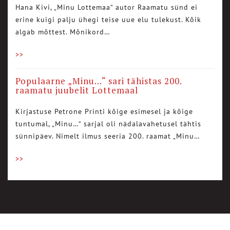
Hana Kivi, „Minu Lottemaa“ autor Raamatu sünd ei
erine kuigi palju ühegi teise uue elu tulekust. Kõik
algab mõttest. Mõnikord…
>>
Populaarne „Minu…“ sari tähistas 200.
raamatu juubelit Lottemaal
Kirjastuse Petrone Printi kõige esimesel ja kõige
tuntumal, „Minu…“ sarjal oli nädalavahetusel tähtis
sünnipäev. Nimelt ilmus seeria 200. raamat „Minu…
>>