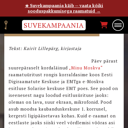
☀️ Suvekampaania käib — vaata kõiki
sooduspakkumisega raamatuid →
SUVEKAMPAANIA
E-MOSKVA ESITLUS EMTS
Tekst: Kairit Lillepärg, kirjastaja
Päev pärast
suurepäraselt kordaläinud
„Minu Moskva“
raamatuüritust rongis korraldasime koos Eesti
Digiraamatute Keskuse ja EMTga e-Moskva
esitluse Solarise keskuse EMT poes. See pood on
iseenesest nagu loodud esitlusürituse jaoks:
olemas on lava, suur ekraan, mikrofonid. Pood
asub moodsa kaubanduskeskuse 1. korrusel,
kergesti ligipääsetavas kohas. Kuid e-raamat on
eestlaste jaoks siiski veel võrdlemisi võõras asi