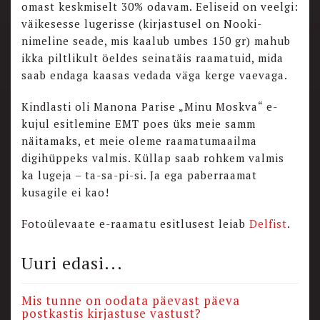
omast keskmiselt 30% odavam. Eeliseid on veelgi:
väikesesse lugerisse (kirjastusel on Nooki-
nimeline seade, mis kaalub umbes 150 gr) mahub
ikka piltlikult öeldes seinatäis raamatuid, mida
saab endaga kaasas vedada väga kerge vaevaga.
Kindlasti oli Manona Parise „Minu Moskva“ e-
kujul esitlemine EMT poes üks meie samm
näitamaks, et meie oleme raamatumaailma
digihüppeks valmis. Küllap saab rohkem valmis
ka lugeja – ta-sa-pi-si. Ja ega paberraamat
kusagile ei kao!
Fotoülevaate e-raamatu esitlusest leiab
Delfist
.
Uuri edasi...
Mis tunne on oodata päevast päeva
postkastis kirjastuse vastust?