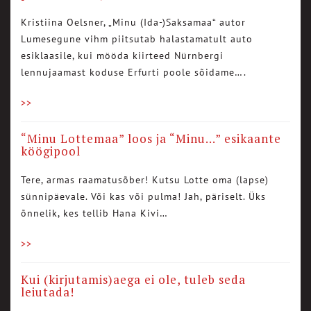
Kristiina Oelsner, „Minu (Ida-)Saksamaa“ autor
Lumesegune vihm piitsutab halastamatult auto
esiklaasile, kui mööda kiirteed Nürnbergi
lennujaamast koduse Erfurti poole sõidame….
>>
“Minu Lottemaa” loos ja “Minu…” esikaante
köögipool
Tere, armas raamatusõber! Kutsu Lotte oma (lapse)
sünnipäevale. Või kas või pulma! Jah, päriselt. Üks
õnnelik, kes tellib Hana Kivi…
>>
Kui (kirjutamis)aega ei ole, tuleb seda
leiutada!