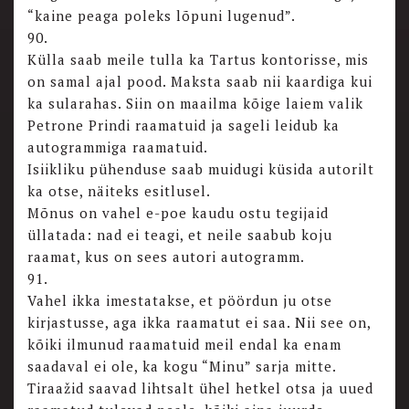
“kaine peaga poleks lõpuni lugenud”.
90.
Külla saab meile tulla ka Tartus kontorisse, mis
on samal ajal pood. Maksta saab nii kaardiga kui
ka sularahas. Siin on maailma kõige laiem valik
Petrone Prindi raamatuid ja sageli leidub ka
autogrammiga raamatuid.
Isiikliku pühenduse saab muidugi küsida autorilt
ka otse, näiteks esitlusel.
Mõnus on vahel e-poe kaudu ostu tegijaid
üllatada: nad ei teagi, et neile saabub koju
raamat, kus on sees autori autogramm.
91.
Vahel ikka imestatakse, et pöördun ju otse
kirjastusse, aga ikka raamatut ei saa. Nii see on,
kõiki ilmunud raamatuid meil endal ka enam
saadaval ei ole, ka kogu “Minu” sarja mitte.
Tiraažid saavad lihtsalt ühel hetkel otsa ja uued