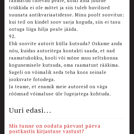
raamatud tulevad peale, kõiki aina juurde
trükkida ei ole mõtet ja siis tuleb huvilised
suunata antikvariaatidesse. Minu poolt soovitus:
kui teil on kindel soov sarja koguda, siis ei tasu
ostuga liiga hilja peale jääda.
92.
Ehk soovite autorit külla kutsuda? Oskame anda
nõu, kuidas autoritega kontakti saada, et nad
raamatukokku, kooli või mõne muu seltskonna
kogunemisele kutsuda, oma raamatust rääkima.
Sageli on võimalik seda teha koos seinale
jooksvate fotodega.
Ja teame, et enamik meie autoreid on väga
rõõmsad võimaluse üle lugejatega kohtuda.
Uuri edasi...
Mis tunne on oodata päevast päeva
postkastis kirjastuse vastust?