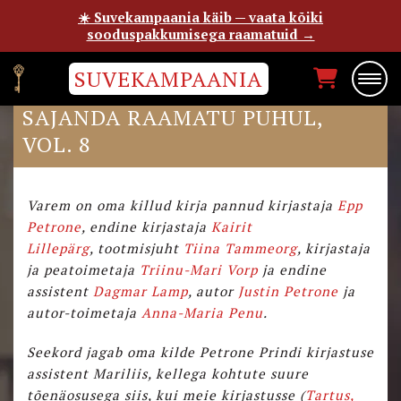
☀️ Suvekampaania käib — vaata kõiki
sooduspakkumisega raamatuid →
SUVEKAMPAANIA
SADA KILLUKEST “MINU” SARJA
SAJANDA RAAMATU PUHUL,
VOL. 8
Varem on oma killud kirja pannud kirjastaja
Epp
Petrone
, endine kirjastaja
Kairit
Lillepärg
, tootmisjuht
Tiina Tammeorg
, kirjastaja
ja peatoimetaja
Triinu-Mari Vorp
ja endine
assistent
Dagmar Lamp
, autor
Justin Petrone
ja
autor-toimetaja
Anna-Maria Penu
.
Seekord jagab oma kilde Petrone Prindi kirjastuse
assistent Mariliis, kellega kohtute suure
tõenäosusega siis, kui meie kirjastusse (
Tartus,