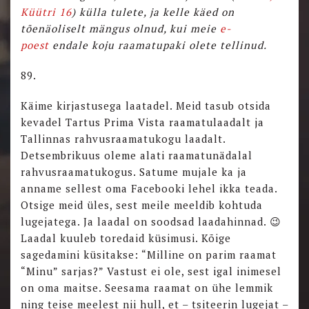
Küütri 16
) külla tulete, ja kelle käed on
tõenäoliselt mängus olnud, kui meie
e-
poest
endale koju raamatupaki olete tellinud.
89.
Käime kirjastusega laatadel. Meid tasub otsida
kevadel Tartus Prima Vista raamatulaadalt ja
Tallinnas rahvusraamatukogu laadalt.
Detsembrikuus oleme alati raamatunädalal
rahvusraamatukogus. Satume mujale ka ja
anname sellest oma Facebooki lehel ikka teada.
Otsige meid üles, sest meile meeldib kohtuda
lugejatega. Ja laadal on soodsad laadahinnad. 😉
Laadal kuuleb toredaid küsimusi. Kõige
sagedamini küsitakse: “Milline on parim raamat
“Minu” sarjas?” Vastust ei ole, sest igal inimesel
on oma maitse. Seesama raamat on ühe lemmik
ning teise meelest nii hull, et – tsiteerin lugejat –