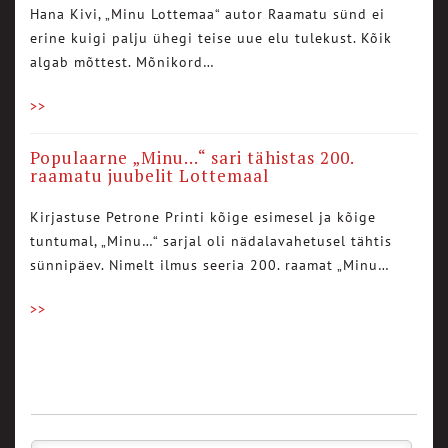
Hana Kivi, „Minu Lottemaa“ autor Raamatu sünd ei
erine kuigi palju ühegi teise uue elu tulekust. Kõik
algab mõttest. Mõnikord…
>>
Populaarne „Minu…“ sari tähistas 200.
raamatu juubelit Lottemaal
Kirjastuse Petrone Printi kõige esimesel ja kõige
tuntumal, „Minu…“ sarjal oli nädalavahetusel tähtis
sünnipäev. Nimelt ilmus seeria 200. raamat „Minu…
>>