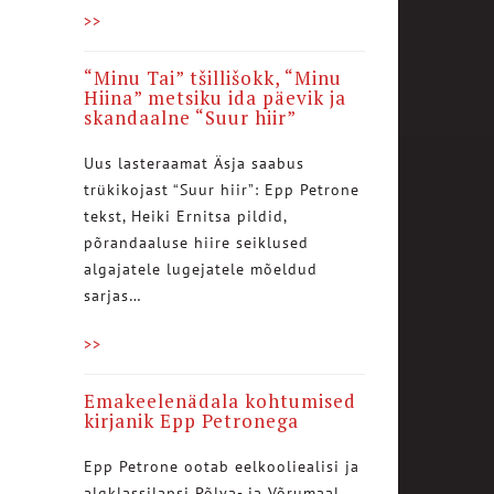
>>
“Minu Tai” tšillišokk, “Minu
Hiina” metsiku ida päevik ja
skandaalne “Suur hiir”
Uus lasteraamat Äsja saabus
trükikojast “Suur hiir”: Epp Petrone
tekst, Heiki Ernitsa pildid,
põrandaaluse hiire seiklused
algajatele lugejatele mõeldud
sarjas…
>>
Emakeelenädala kohtumised
kirjanik Epp Petronega
Epp Petrone ootab eelkooliealisi ja
algklassilapsi Põlva- ja Võrumaal.