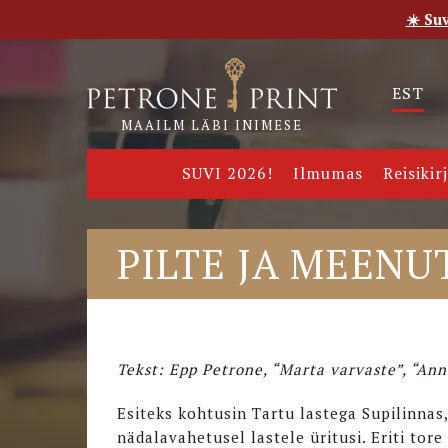
☀️ Su
Esileht
Pood
E-raamatud
Uudised
Meie
EST
MAAILM LÄBI INIMESE
SUVI 2026!
Ilmumas
Reisikir
PILTE JA MEENU
Tekst: Epp Petrone, “Marta varvaste”, “An
Esiteks kohtusin Tartu lastega Supilinnas,
nädalavahetusel lastele üritusi. Eriti tore