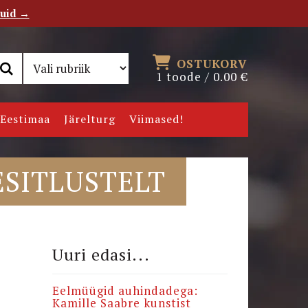
tuid →
RSS
Uudiskiri
OSTUKORV
1 toode /
0.00
€
Eestimaa
Järelturg
Viimased!
ESITLUSTELT
Uuri edasi...
Eelmüügid auhindadega:
Kamille Saabre kunstist