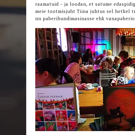
raamatuid – ja loodan, et satume edaspidig
meie tootmisjuht Tiina juhtus sel hetkel t
nn paberihundimasinasse ehk vanapaberis