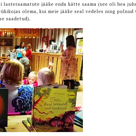
i lasteraamatute jääke enda kätte saama (see oli hea juhu
rükikojas olema, kui meie jääke seal vedeles ning polnud 
se saadetud).