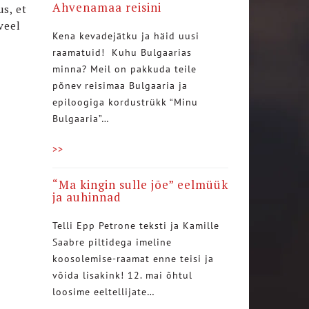
Ahvenamaa reisini
s, et
veel
Kena kevadejätku ja häid uusi
raamatuid! Kuhu Bulgaarias
minna? Meil on pakkuda teile
põnev reisimaa Bulgaaria ja
epiloogiga kordustrükk “Minu
Bulgaaria”…
>>
“Ma kingin sulle jõe” eelmüük
ja auhinnad
Telli Epp Petrone teksti ja Kamille
Saabre piltidega imeline
koosolemise-raamat enne teisi ja
võida lisakink! 12. mai õhtul
loosime eeltellijate…