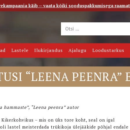
vekampaania käib — vaata kõiki sooduspakkumisega raama
 saade
Kontakt
jad
Lastele
Ilukirjandus
Ajalugu
Loodustarkus
TUSI “LEENA PEENRA” 
na hammaste”, “Leena peenra” autor
 Kikerkohvikus – mis on üks tore koht, seal on igal
 oli lastel meisterdada trükikoja ülejääkide põhjal endale