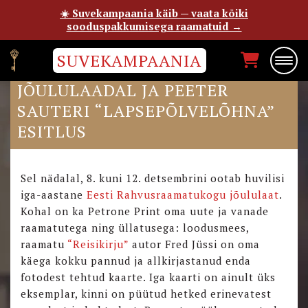
☀️ Suvekampaania käib — vaata kõiki
sooduspakkumisega raamatuid →
SUVEKAMPAANIA
FRED JÜSSI FOTOKAARDID
JÕULULAADAL JA PEETER
SAUTERI “LAPSEPÕLVELÕHNA”
ESITLUS
Sel nädalal, 8. kuni 12. detsembrini ootab huvilisi
iga-aastane
Eesti Rahvusraamatukogu jõululaat
.
Kohal on ka Petrone Print oma uute ja vanade
raamatutega ning üllatusega: loodusmees,
raamatu
“Reisikirju”
autor Fred Jüssi on oma
käega kokku pannud ja allkirjastanud enda
fotodest tehtud kaarte. Iga kaarti on ainult üks
eksemplar, kinni on püütud hetked erinevatest