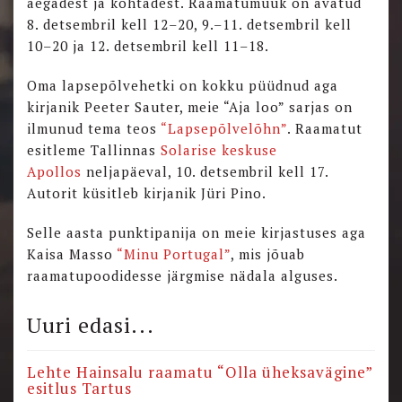
aegadest ja kohtadest. Raamatumüük on avatud
8. detsembril kell 12–20, 9.–11. detsembril kell
10–20 ja 12. detsembril kell 11–18.
Oma lapsepõlvehetki on kokku püüdnud aga
kirjanik Peeter Sauter, meie “Aja loo” sarjas on
ilmunud tema teos
“Lapsepõlvelõhn”
. Raamatut
esitleme Tallinnas
Solarise keskuse
Apollos
neljapäeval, 10. detsembril kell 17.
Autorit küsitleb kirjanik Jüri Pino.
Selle aasta punktipanija on meie kirjastuses aga
Kaisa Masso
“Minu Portugal”
, mis jõuab
raamatupoodidesse järgmise nädala alguses.
Uuri edasi...
Lehte Hainsalu raamatu “Olla üheksavägine”
esitlus Tartus