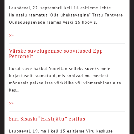
Laupäeval, 22. septembril kell 14 esitleme Lehte
Hainsalu raamatut “Olla üheksavägine” Tartu Tähtvere
Õunaõuepäevade raames Veski 16 hoovis.
>>
Värske suvelugemise soovitused Epp
Petronelt
Ilusat suve hakku! Soovitan selleks suveks meie
kirjastuselt raamatuid, mis sobivad mu meelest
mõnusalt päikselisse võrkkiike või vihmarabinas aita…
Kes…
>>
Siiri Sisaski “Hästijätu” esitlus
Laupäeval, 19. mail kell 15 esitleme Viru keskuse