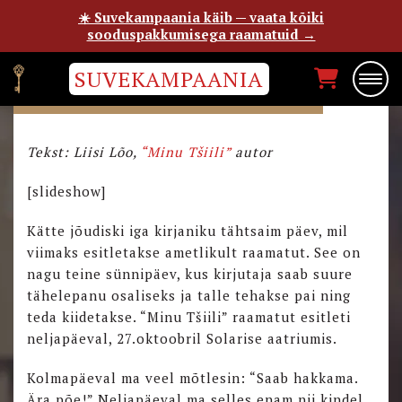
☀️ Suvekampaania käib — vaata kõiki
sooduspakkumisega raamatuid →
SUVEKAMPAANIA
“MINU TŠIILI” ESITLUSEST
Tekst: Liisi Lõo,
“Minu Tšiili”
autor
[slideshow]
Kätte jõudiski iga kirjaniku tähtsaim päev, mil
viimaks esitletakse ametlikult raamatut. See on
nagu teine sünnipäev, kus kirjutaja saab suure
tähelepanu osaliseks ja talle tehakse pai ning
teda kiidetakse. “Minu Tšiili” raamatut esitleti
neljapäeval, 27.oktoobril Solarise aatriumis.
Kolmapäeval ma veel mõtlesin: “Saab hakkama.
Ära põe!” Neljapäeval ma selles enam nii kindel