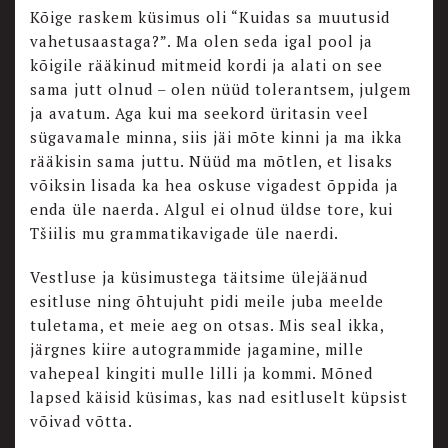
Kõige raskem küsimus oli “Kuidas sa muutusid
vahetusaastaga?”. Ma olen seda igal pool ja
kõigile rääkinud mitmeid kordi ja alati on see
sama jutt olnud – olen nüüd tolerantsem, julgem
ja avatum. Aga kui ma seekord üritasin veel
sügavamale minna, siis jäi mõte kinni ja ma ikka
rääkisin sama juttu. Nüüd ma mõtlen, et lisaks
võiksin lisada ka hea oskuse vigadest õppida ja
enda üle naerda. Algul ei olnud üldse tore, kui
Tšiilis mu grammatikavigade üle naerdi.
Vestluse ja küsimustega täitsime ülejäänud
esitluse ning õhtujuht pidi meile juba meelde
tuletama, et meie aeg on otsas. Mis seal ikka,
järgnes kiire autogrammide jagamine, mille
vahepeal kingiti mulle lilli ja kommi. Mõned
lapsed käisid küsimas, kas nad esitluselt küpsist
võivad võtta.