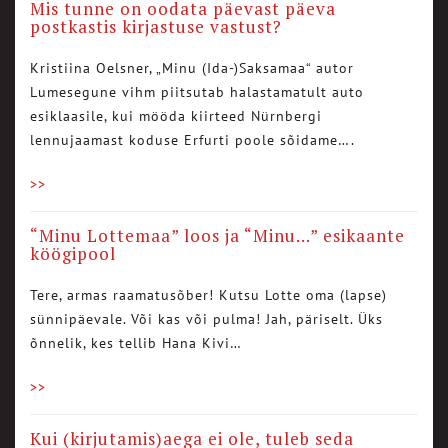
Mis tunne on oodata päevast päeva
postkastis kirjastuse vastust?
Kristiina Oelsner, „Minu (Ida-)Saksamaa“ autor
Lumesegune vihm piitsutab halastamatult auto
esiklaasile, kui mööda kiirteed Nürnbergi
lennujaamast koduse Erfurti poole sõidame….
>>
“Minu Lottemaa” loos ja “Minu…” esikaante
köögipool
Tere, armas raamatusõber! Kutsu Lotte oma (lapse)
sünnipäevale. Või kas või pulma! Jah, päriselt. Üks
õnnelik, kes tellib Hana Kivi…
>>
Kui (kirjutamis)aega ei ole, tuleb seda