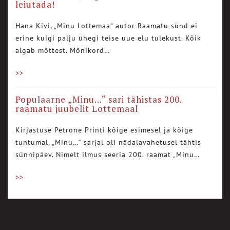
leiutada!
Hana Kivi, „Minu Lottemaa“ autor Raamatu sünd ei
erine kuigi palju ühegi teise uue elu tulekust. Kõik
algab mõttest. Mõnikord…
>>
Populaarne „Minu…“ sari tähistas 200.
raamatu juubelit Lottemaal
Kirjastuse Petrone Printi kõige esimesel ja kõige
tuntumal, „Minu…“ sarjal oli nädalavahetusel tähtis
sünnipäev. Nimelt ilmus seeria 200. raamat „Minu…
>>