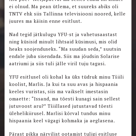
ei olnud. Ma pean ütlema, et suureks abiks oli
TNTV ehk siis Tallinna televisiooni noored, kelle
juures ma käisin enne esitlust.
Nad tegid jätkulugu YFU-st ja vahetusaastast
ning küsisid minult lihtsaid küsimusi, mis olid
heaks soojenduseks. “Ma suudan seda,” suutsin
endale juba sisendada. Siis ma jõudsin Solarise
aatriumi ja siis tuli jälle viril tuju tagasi.
YFU esitlusel oli kohal ka üks tüdruk minu Tšiili
koolist, Marlis. Ja kui ta suu avas ja hispaania
keeles vuristas, siis ma vaikselt imestasin
omaette: “Issand, ma tõesti kunagi sain sellest
jutuvoost aru?” Tšiillased jutustavad tõesti
ülehelikiirusel. Marlisi kõrval tundus minu
hispaania keel vägagi kohmaka ja aeglasena.
Pärast pikka närvilist ootamist tuligi esitluse