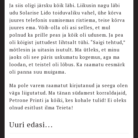
Ja siis oligi järsku kõik läbi. Liikusin nagu läbi
udu Solarise Lido toiduvaliku vahel, ühe kõrva
juures telefonis sumisemas ristiema, teise kõrva
juures ema. Võib-olla oli asi selles, et mul
polnud ka prille peas ja kõik oli udusem. Ja pea
oli kõigist juttudest lihtsalt tühi. “Saigi tehtud,”
mõtlesin ja uitasin isutult. Ma ütleks, et minu
jaoks oli see päris uskumatu kogemus, aga ma
loodan, et teistel oli lõbus. Ka raamatu eesmärk
oli panna suu muigama.
Ma pole varem raamatut kirjutanud ja seega olen
väga liigutatud. Ma tänan südamest korraldajaid,
Petrone Printi ja kõiki, kes kohale tulid! Ei oleks
olnud esitlust ilma Teieta!
Uuri edasi...