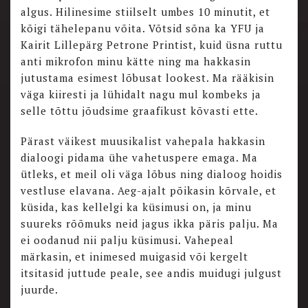
algus. Hilinesime stiilselt umbes 10 minutit, et
kõigi tähelepanu võita. Võtsid sõna ka YFU ja
Kairit Lillepärg Petrone Printist, kuid üsna ruttu
anti mikrofon minu kätte ning ma hakkasin
jutustama esimest lõbusat lookest. Ma rääkisin
väga kiiresti ja lühidalt nagu mul kombeks ja
selle tõttu jõudsime graafikust kõvasti ette.
Pärast väikest muusikalist vahepala hakkasin
dialoogi pidama ühe vahetuspere emaga. Ma
ütleks, et meil oli väga lõbus ning dialoog hoidis
vestluse elavana. Aeg-ajalt põikasin kõrvale, et
küsida, kas kellelgi ka küsimusi on, ja minu
suureks rõõmuks neid jagus ikka päris palju. Ma
ei oodanud nii palju küsimusi. Vahepeal
märkasin, et inimesed muigasid või kergelt
itsitasid juttude peale, see andis muidugi julgust
juurde.