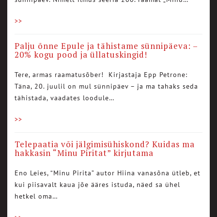
>>
Palju õnne Epule ja tähistame sünnipäeva: –
20% kogu pood ja üllatuskingid!
Tere, armas raamatusõber! Kirjastaja Epp Petrone:
Täna, 20. juulil on mul sünnipäev – ja ma tahaks seda
tähistada, vaadates loodule…
>>
Telepaatia või jälgimisühiskond? Kuidas ma
hakkasin “Minu Piritat” kirjutama
Eno Leies, “Minu Pirita” autor Hiina vanasõna ütleb, et
kui piisavalt kaua jõe ääres istuda, näed sa ühel
hetkel oma…