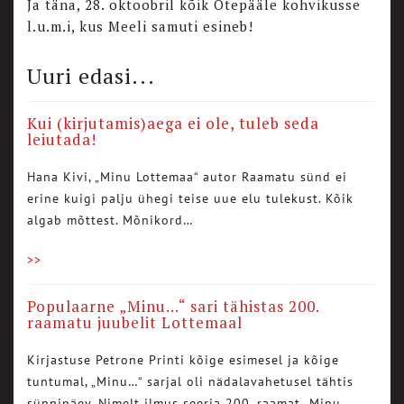
Ja täna, 28. oktoobril kõik Otepääle kohvikusse
l.u.m.i, kus Meeli samuti esineb!
Uuri edasi...
Kui (kirjutamis)aega ei ole, tuleb seda
leiutada!
Hana Kivi, „Minu Lottemaa“ autor Raamatu sünd ei
erine kuigi palju ühegi teise uue elu tulekust. Kõik
algab mõttest. Mõnikord…
>>
Populaarne „Minu…“ sari tähistas 200.
raamatu juubelit Lottemaal
Kirjastuse Petrone Printi kõige esimesel ja kõige
tuntumal, „Minu…“ sarjal oli nädalavahetusel tähtis
sünnipäev. Nimelt ilmus seeria 200. raamat „Minu…