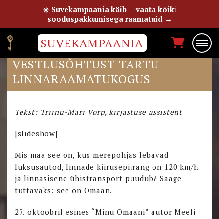
☀️ Suvekampaania käib — vaata kõiki
sooduspakkumisega raamatuid →
SUVEKAMPAANIA
“MINU OMAANI”
VESTLUSÕHTUST TARTU
LINNARAAMATUKOGUS
Tekst: Triinu-Mari Vorp, kirjastuse assistent
[slideshow]
Mis maa see on, kus merepõhjas lebavad
luksusautod, linnade kiirusepiirang on 120 km/h
ja linnasisene ühistransport puudub? Saage
tuttavaks: see on Omaan.
27. oktoobril esines “Minu Omaani” autor Meeli