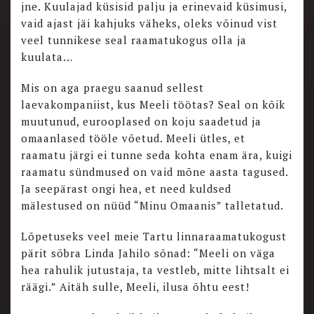
jne. Kuulajad küsisid palju ja erinevaid küsimusi,
vaid ajast jäi kahjuks väheks, oleks võinud vist
veel tunnikese seal raamatukogus olla ja
kuulata…
Mis on aga praegu saanud sellest
laevakompaniist, kus Meeli töötas? Seal on kõik
muutunud, eurooplased on koju saadetud ja
omaanlased tööle võetud. Meeli ütles, et
raamatu järgi ei tunne seda kohta enam ära, kuigi
raamatu sündmused on vaid mõne aasta tagused.
Ja seepärast ongi hea, et need kuldsed
mälestused on nüüd “Minu Omaanis” talletatud.
Lõpetuseks veel meie Tartu linnaraamatukogust
pärit sõbra Linda Jahilo sõnad: “Meeli on väga
hea rahulik jutustaja, ta vestleb, mitte lihtsalt ei
räägi.” Aitäh sulle, Meeli, ilusa õhtu eest!