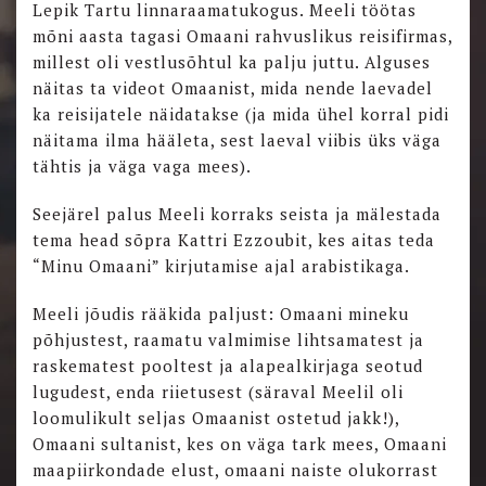
Lepik Tartu linnaraamatukogus. Meeli töötas
mõni aasta tagasi Omaani rahvuslikus reisifirmas,
millest oli vestlusõhtul ka palju juttu. Alguses
näitas ta videot Omaanist, mida nende laevadel
ka reisijatele näidatakse (ja mida ühel korral pidi
näitama ilma hääleta, sest laeval viibis üks väga
tähtis ja väga vaga mees).
Seejärel palus Meeli korraks seista ja mälestada
tema head sõpra Kattri Ezzoubit, kes aitas teda
“Minu Omaani” kirjutamise ajal arabistikaga.
Meeli jõudis rääkida paljust: Omaani mineku
põhjustest, raamatu valmimise lihtsamatest ja
raskematest pooltest ja alapealkirjaga seotud
lugudest, enda riietusest (säraval Meelil oli
loomulikult seljas Omaanist ostetud jakk!),
Omaani sultanist, kes on väga tark mees, Omaani
maapiirkondade elust, omaani naiste olukorrast