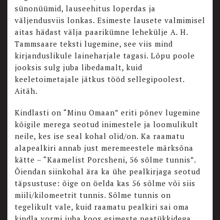
sünonüümid, lauseehitus loperdas ja
väljendusviis lonkas. Esimeste lausete valmimisel
aitas hädast välja paarikümne lehekülje A. H.
Tammsaare teksti lugemine, see viis mind
kirjanduslikule laineharjale tagasi. Lõpu poole
jooksis sulg juba libedamalt, kuid
keeletoimetajale jätkus tööd sellegipoolest.
Aitäh.
Kindlasti on “Minu Omaan” eriti põnev lugemine
kõigile merega seotud inimestele ja loomulikult
neile, kes ise seal kohal olid/on. Ka raamatu
alapealkiri annab just meremeestele märksõna
kätte – “Kaamelist Porcsheni, 56 sõlme tunnis”.
Õiendan siinkohal ära ka ühe pealkirjaga seotud
täpsustuse: õige on öelda kas 56 sõlme või siis
miili/kilomeetrit tunnis. Sõlme tunnis on
tegelikult vale, kuid raamatu pealkiri sai oma
kindla vormi juba koos esimeste peatükkidega