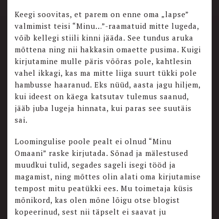
Keegi soovitas, et parem on enne oma „lapse”
valmimist teisi “Minu…”-raamatuid mitte lugeda,
võib kellegi stiili kinni jääda. See tundus aruka
mõttena ning nii hakkasin omaette pusima. Kuigi
kirjutamine mulle päris võõras pole, kahtlesin
vahel ikkagi, kas ma mitte liiga suurt tükki pole
hambusse haaranud. Eks nüüd, aasta jagu hiljem,
kui ideest on käega katsutav tulemus saanud,
jääb juba lugeja hinnata, kui paras see suutäis
sai.
Loomingulise poole pealt ei olnud “Minu
Omaani” raske kirjutada. Sõnad ja mälestused
muudkui tulid, segades sageli isegi tööd ja
magamist, ning mõttes olin alati oma kirjutamise
tempost mitu peatükki ees. Mu toimetaja küsis
mõnikord, kas olen mõne lõigu otse blogist
kopeerinud, sest nii täpselt ei saavat ju