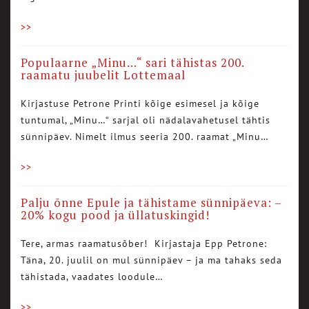
>>
Populaarne „Minu…“ sari tähistas 200.
raamatu juubelit Lottemaal
Kirjastuse Petrone Printi kõige esimesel ja kõige
tuntumal, „Minu…“ sarjal oli nädalavahetusel tähtis
sünnipäev. Nimelt ilmus seeria 200. raamat „Minu…
>>
Palju õnne Epule ja tähistame sünnipäeva: –
20% kogu pood ja üllatuskingid!
Tere, armas raamatusõber! Kirjastaja Epp Petrone:
Täna, 20. juulil on mul sünnipäev – ja ma tahaks seda
tähistada, vaadates loodule…
>>