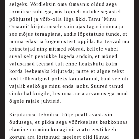
selgeks. Võrdleksin oma Omaanis oldud aega
tormilise suhtega, mis lõppeb natuke segastel
põhjustel ja võib-olla liiga äkki. Tänu “Minu
Omaani” kirjutamisele sain ajas tagasi minna ja
see mõjus teraapiana, andis lõpetatuse tunde, et
minna edasi ja kogemustest õppida. Ka teavad mu
toimetajad ning mitmed sõbrad, kellele vahel
suvaliselt peatükke lugeda andsin, et mõned
valusamad teemad tuli enne heakskiitu kolm
korda leebemaks kirjutada; mitte et algne tekst
just trükivalgust poleks kannatanud, kuid see oli
vajalik eelkõige minu enda jaoks. Suured tänud
siinkohal kõigile, kes oma ausa arvamusega mind
õigele rajale juhtisid.
Kirjutamise tehnilise külje pealt avastasin
õudusega, et pikka aega võõrkeelses keskkonnas
elamine on minu kunagi nii veatu eesti keele
koguni ära lörtsinud; meelest olid läinud