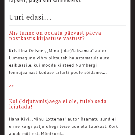
täpselt, jäägu siin saladuseks).
Uuri edasi...
Mis tunne on oodata päevast päeva
postkastis kirjastuse vastust?
Kristiina Oelsner, „Minu (Ida-)Saksamaa“ autor
Lumesegune vihm piitsutab halastamatult auto
esiklaasile, kui mööda kiirteed Nürnbergi
lennujaamast koduse Erfurti poole sõidame….
>>
Kui (kirjutamis)aega ei ole, tuleb seda
leiutada!
Hana Kivi, „Minu Lottemaa“ autor Raamatu sünd ei
erine kuigi palju ühegi teise uue elu tulekust. Kõik
algab mõttest. Mõnikord…