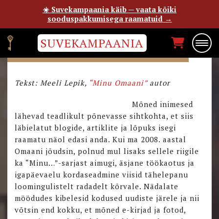
☀️ Suvekampaania käib — vaata kõiki
sooduspakkumisega raamatuid →
SUVEKAMPAANIA
“MINU OMAANI” SÜNNILUGU
Tekst: Meeli Lepik,
“Minu Omaani”
autor
Mõned inimesed
lähevad teadlikult põnevasse sihtkohta, et siis
läbielatut blogide, artiklite ja lõpuks isegi
raamatu näol edasi anda. Kui ma 2008. aastal
Omaani jõudsin, polnud mul lisaks sellele riigile
ka “Minu…”-sarjast aimugi, äsjane töökaotus ja
igapäevaelu kordaseadmine viisid tähelepanu
loomingulistelt radadelt kõrvale. Nädalate
möödudes kibelesid kodused uudiste järele ja nii
võtsin end kokku, et mõned e-kirjad ja fotod,