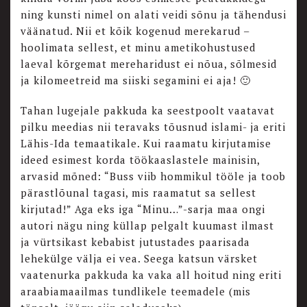
ning kunsti nimel on alati veidi sõnu ja tähendusi
väänatud. Nii et kõik kogenud merekarud –
hoolimata sellest, et minu ametikohustused
laeval kõrgemat mereharidust ei nõua, sõlmesid
ja kilomeetreid ma siiski segamini ei aja! 🙂
Tahan lugejale pakkuda ka seestpoolt vaatavat
pilku meedias nii teravaks tõusnud islami- ja eriti
Lähis-Ida temaatikale. Kui raamatu kirjutamise
ideed esimest korda töökaaslastele mainisin,
arvasid mõned: “Buss viib hommikul tööle ja toob
pärastlõunal tagasi, mis raamatut sa sellest
kirjutad!” Aga eks iga “Minu…”-sarja maa ongi
autori nägu ning küllap pelgalt kuumast ilmast
ja vürtsikast kebabist jutustades paarisada
lehekülge välja ei vea. Seega katsun värsket
vaatenurka pakkuda ka vaka all hoitud ning eriti
araabiamaailmas tundlikele teemadele (mis