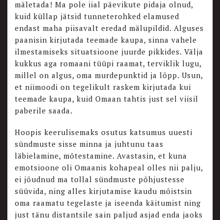
mäletada! Ma pole iial päevikute pidaja olnud,
kuid küllap jätsid tunneterohked elamused
endast maha piisavalt eredad mälupildid. Alguses
paanisin kirjutada teemade kaupa, sinna vahele
ilmestamiseks situatsioone juurde pikkides. Välja
kukkus aga romaani tüüpi raamat, terviklik lugu,
millel on algus, oma murdepunktid ja lõpp. Usun,
et niimoodi on tegelikult raskem kirjutada kui
teemade kaupa, kuid Omaan tahtis just sel viisil
paberile saada.
Hoopis keerulisemaks osutus katsumus uuesti
sündmuste sisse minna ja juhtunu taas
läbielamine, mõtestamine. Avastasin, et kuna
emotsioone oli Omaanis kohapeal olles nii palju,
ei jõudnud ma tollal sündmuste põhjustesse
süüvida, ning alles kirjutamise kaudu mõistsin
oma raamatu tegelaste ja iseenda käitumist ning
just tänu distantsile sain paljud asjad enda jaoks