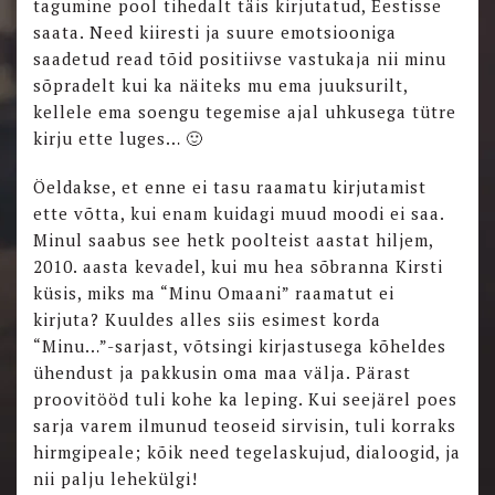
tagumine pool tihedalt täis kirjutatud, Eestisse
saata. Need kiiresti ja suure emotsiooniga
saadetud read tõid positiivse vastukaja nii minu
sõpradelt kui ka näiteks mu ema juuksurilt,
kellele ema soengu tegemise ajal uhkusega tütre
kirju ette luges… 🙂
Öeldakse, et enne ei tasu raamatu kirjutamist
ette võtta, kui enam kuidagi muud moodi ei saa.
Minul saabus see hetk poolteist aastat hiljem,
2010. aasta kevadel, kui mu hea sõbranna Kirsti
küsis, miks ma “Minu Omaani” raamatut ei
kirjuta? Kuuldes alles siis esimest korda
“Minu…”-sarjast, võtsingi kirjastusega kõheldes
ühendust ja pakkusin oma maa välja. Pärast
proovitööd tuli kohe ka leping. Kui seejärel poes
sarja varem ilmunud teoseid sirvisin, tuli korraks
hirmgipeale; kõik need tegelaskujud, dialoogid, ja
nii palju lehekülgi!