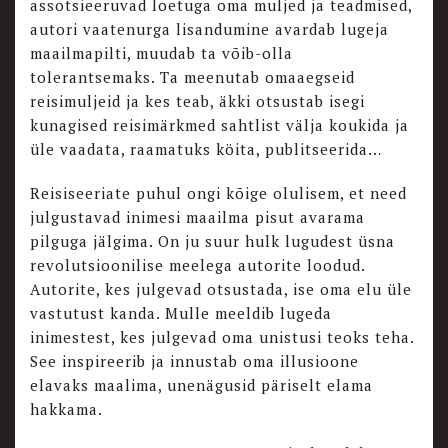
assotsieeruvad loetuga oma muljed ja teadmised,
autori vaatenurga lisandumine avardab lugeja
maailmapilti, muudab ta võib-olla
tolerantsemaks. Ta meenutab omaaegseid
reisimuljeid ja kes teab, äkki otsustab isegi
kunagised reisimärkmed sahtlist välja koukida ja
üle vaadata, raamatuks köita, publitseerida…
Reisiseeriate puhul ongi kõige olulisem, et need
julgustavad inimesi maailma pisut avarama
pilguga jälgima. On ju suur hulk lugudest üsna
revolutsioonilise meelega autorite loodud.
Autorite, kes julgevad otsustada, ise oma elu üle
vastutust kanda. Mulle meeldib lugeda
inimestest, kes julgevad oma unistusi teoks teha.
See inspireerib ja innustab oma illusioone
elavaks maalima, unenägusid päriselt elama
hakkama.