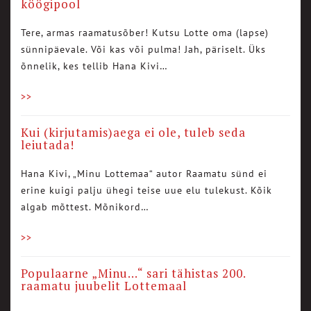
köögipool
Tere, armas raamatusõber! Kutsu Lotte oma (lapse)
sünnipäevale. Või kas või pulma! Jah, päriselt. Üks
õnnelik, kes tellib Hana Kivi…
>>
Kui (kirjutamis)aega ei ole, tuleb seda
leiutada!
Hana Kivi, „Minu Lottemaa“ autor Raamatu sünd ei
erine kuigi palju ühegi teise uue elu tulekust. Kõik
algab mõttest. Mõnikord…
>>
Populaarne „Minu…“ sari tähistas 200.
raamatu juubelit Lottemaal