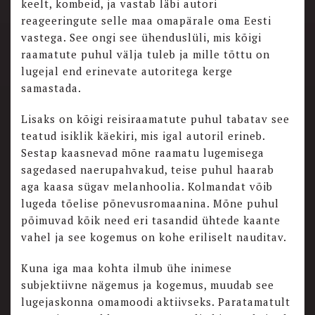
keelt, kombeid, ja vastab läbi autori
reageeringute selle maa omapärale oma Eesti
vastega. See ongi see ühenduslüli, mis kõigi
raamatute puhul välja tuleb ja mille tõttu on
lugejal end erinevate autoritega kerge
samastada.
Lisaks on kõigi reisiraamatute puhul tabatav see
teatud isiklik käekiri, mis igal autoril erineb.
Sestap kaasnevad mõne raamatu lugemisega
sagedased naerupahvakud, teise puhul haarab
aga kaasa sügav melanhoolia. Kolmandat võib
lugeda tõelise põnevusromaanina. Mõne puhul
põimuvad kõik need eri tasandid ühtede kaante
vahel ja see kogemus on kohe eriliselt nauditav.
Kuna iga maa kohta ilmub ühe inimese
subjektiivne nägemus ja kogemus, muudab see
lugejaskonna omamoodi aktiivseks. Paratamatult