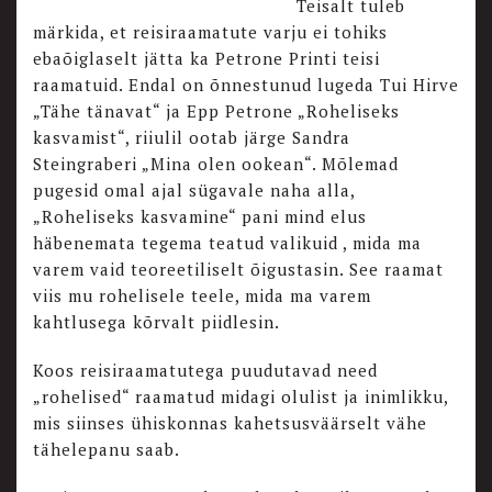
Teisalt tuleb
märkida, et reisiraamatute varju ei tohiks
ebaõiglaselt jätta ka Petrone Printi teisi
raamatuid. Endal on õnnestunud lugeda Tui Hirve
„Tähe tänavat“ ja Epp Petrone „Roheliseks
kasvamist“, riiulil ootab järge Sandra
Steingraberi „Mina olen ookean“. Mõlemad
pugesid omal ajal sügavale naha alla,
„Roheliseks kasvamine“ pani mind elus
häbenemata tegema teatud valikuid , mida ma
varem vaid teoreetiliselt õigustasin. See raamat
viis mu rohelisele teele, mida ma varem
kahtlusega kõrvalt piidlesin.
Koos reisiraamatutega puudutavad need
„rohelised“ raamatud midagi olulist ja inimlikku,
mis siinses ühiskonnas kahetsusväärselt vähe
tähelepanu saab.