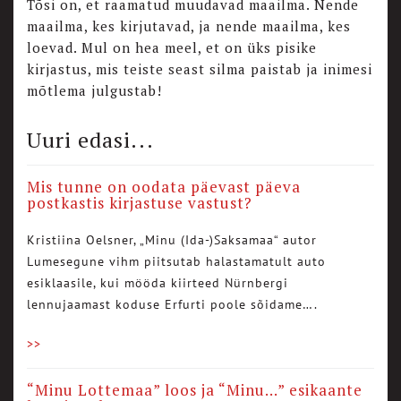
Tõsi on, et raamatud muudavad maailma. Nende
maailma, kes kirjutavad, ja nende maailma, kes
loevad. Mul on hea meel, et on üks pisike
kirjastus, mis teiste seast silma paistab ja inimesi
mõtlema julgustab!
Uuri edasi...
Mis tunne on oodata päevast päeva
postkastis kirjastuse vastust?
Kristiina Oelsner, „Minu (Ida-)Saksamaa“ autor
Lumesegune vihm piitsutab halastamatult auto
esiklaasile, kui mööda kiirteed Nürnbergi
lennujaamast koduse Erfurti poole sõidame….
>>
“Minu Lottemaa” loos ja “Minu…” esikaante