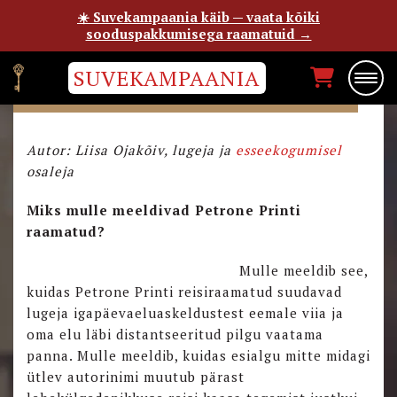
☀️ Suvekampaania käib — vaata kõiki
sooduspakkumisega raamatuid →
SUVEKAMPAANIA
LUGEJA LIISA OJAKÕIVU ESSEE
Autor: Liisa Ojakõiv, lugeja ja
esseekogumisel
osaleja
Miks mulle meeldivad Petrone Printi
raamatud?
Mulle meeldib see,
kuidas Petrone Printi reisiraamatud suudavad
lugeja igapäevaeluaskeldustest eemale viia ja
oma elu läbi distantseeritud pilgu vaatama
panna. Mulle meeldib, kuidas esialgu mitte midagi
ütlev autorinimi muutub pärast