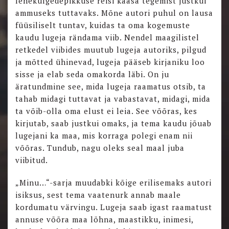
lehekülgedepikkuse reisi kaasa tegemist justkui
ammuseks tuttavaks. Mõne autori puhul on lausa
füüsiliselt tuntav, kuidas ta oma kogemuste
kaudu lugeja rändama viib. Nendel maagilistel
retkedel viibides muutub lugeja autoriks, pilgud
ja mõtted ühinevad, lugeja pääseb kirjaniku loo
sisse ja elab seda omakorda läbi. On ju
äratundmine see, mida lugeja raamatus otsib, ta
tahab midagi tuttavat ja vabastavat, midagi, mida
ta võib-olla oma elust ei leia. See võõras, kes
kirjutab, saab justkui omaks, ja tema kaudu jõuab
lugejani ka maa, mis korraga polegi enam nii
võõras. Tundub, nagu oleks seal maal juba
viibitud.
„Minu…“-sarja muudabki kõige erilisemaks autori
isiksus, sest tema vaatenurk annab maale
kordumatu värvingu. Lugeja saab igast raamatust
annuse võõra maa lõhna, maastikku, inimesi,