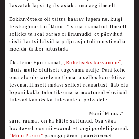
kasvatab lapsi. Igaks asjaks oma aeg ilmselt.
Kokkuvõtteks oli täitsa haarav lugemine, kuigi
teistsugune kui “Minu…”-sarja raamatud. Ilmselt
selleks ta seal sarjas ei ilmunudki, et päevikud
siiski kaotsi läksid ja palju asju tuli uuesti välja
mõelda-ümber jutustada.
Üks teine Epu raamat,
„Roheliseks kasvamine“
,
jättis mulle oluliselt tugevama mulje. Pani kohe
oma elu üle järele mõtlema ja selles korrektiive
tegema. Ilmselt midagi sellest raamatust jääb elu
lõpuni kukla taha tiksuma ja muutunud eluviisid
tulevad kasuks ka tulevastele põlvedele.
Mõni “Minu…”-
sarja raamat on ka kätte sattunud. Osa väga
huvitavad, osa nii võõrad, et ongi pooleli jäänud.
“Minu Pariisi”
paningi pärast paarikümmet