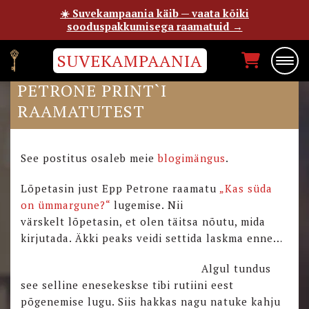
☀️ Suvekampaania käib — vaata kõiki
sooduspakkumisega raamatuid →
SUVEKAMPAANIA
LUGEJA KRISTEL KIRJUTAB
PETRONE PRINT`I
RAAMATUTEST
See postitus osaleb meie
blogimängus
.
Lõpetasin just Epp Petrone raamatu
„Kas süda
on ümmargune?“
lugemise. Nii
värskelt lõpetasin, et olen täitsa nõutu, mida
kirjutada. Äkki peaks veidi settida laskma enne…
Algul tundus
see selline enesekeskse tibi rutiini eest
põgenemise lugu. Siis hakkas nagu natuke kahju