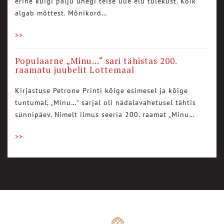
erine kuigi palju ühegi teise uue elu tulekust. Kõik
algab mõttest. Mõnikord…
>>
Populaarne „Minu…“ sari tähistas 200.
raamatu juubelit Lottemaal
Kirjastuse Petrone Printi kõige esimesel ja kõige
tuntumal, „Minu…“ sarjal oli nädalavahetusel tähtis
sünnipäev. Nimelt ilmus seeria 200. raamat „Minu…
>>