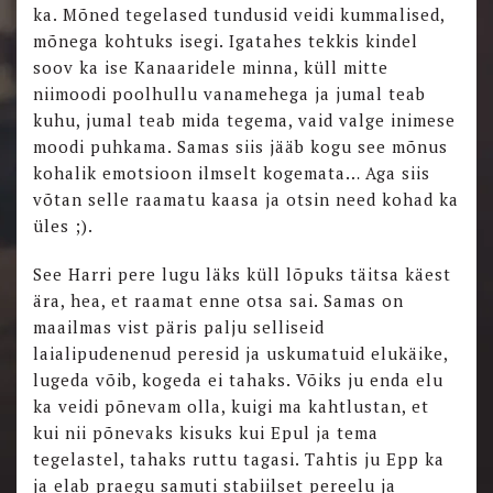
ka. Mõned tegelased tundusid veidi kummalised,
mõnega kohtuks isegi. Igatahes tekkis kindel
soov ka ise Kanaaridele minna, küll mitte
niimoodi poolhullu vanamehega ja jumal teab
kuhu, jumal teab mida tegema, vaid valge inimese
moodi puhkama. Samas siis jääb kogu see mõnus
kohalik emotsioon ilmselt kogemata… Aga siis
võtan selle raamatu kaasa ja otsin need kohad ka
üles ;).
See Harri pere lugu läks küll lõpuks täitsa käest
ära, hea, et raamat enne otsa sai. Samas on
maailmas vist päris palju selliseid
laialipudenenud peresid ja uskumatuid elukäike,
lugeda võib, kogeda ei tahaks. Võiks ju enda elu
ka veidi põnevam olla, kuigi ma kahtlustan, et
kui nii põnevaks kisuks kui Epul ja tema
tegelastel, tahaks ruttu tagasi. Tahtis ju Epp ka
ja elab praegu samuti stabiilset pereelu ja