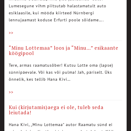
Lumesegune vihm piitsutab halastamatult auto
esiklaasile, kui mööda kiirteed Nürnbergi
lennujaamast koduse Erfurti poole sõidame….
>>
“Minu Lottemaa” loos ja “Minu…” esikaante
köögipool
Tere, armas raamatusõber! Kutsu Lotte oma (lapse)
sünnipäevale. Või kas või pulma! Jah, päriselt. Üks
õnnelik, kes tellib Hana Kivi…
>>
Kui (kirjutamis)aega ei ole, tuleb seda
leiutada!
Hana Kivi, „Minu Lottemaa“ autor Raamatu sünd ei