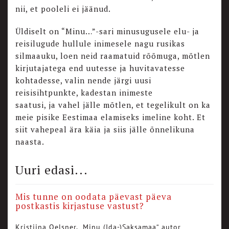
nii, et pooleli ei jäänud.
Üldiselt on “Minu…”-sari minusugusele elu- ja
reisilugude hullule inimesele nagu rusikas
silmaauku, loen neid raamatuid rõõmuga, mõtlen
kirjutajatega end uutesse ja huvitavatesse
kohtadesse, valin nende järgi uusi
reisisihtpunkte, kadestan inimeste
saatusi, ja vahel jälle mõtlen, et tegelikult on ka
meie pisike Eestimaa elamiseks imeline koht. Et
siit vahepeal ära käia ja siis jälle õnnelikuna
naasta.
Uuri edasi...
Mis tunne on oodata päevast päeva
postkastis kirjastuse vastust?
Kristiina Oelsner, „Minu (Ida-)Saksamaa“ autor