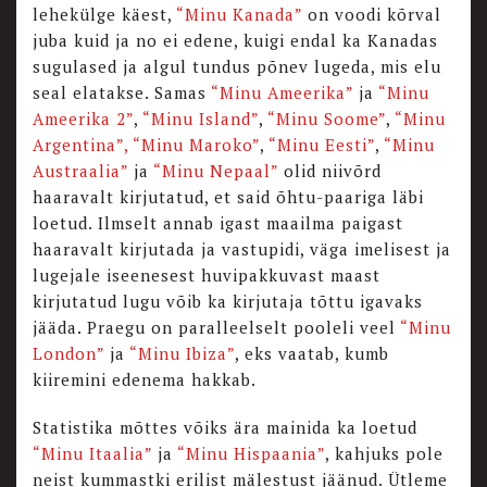
lehekülge käest,
“Minu Kanada”
on voodi kõrval
juba kuid ja no ei edene, kuigi endal ka Kanadas
sugulased ja algul tundus põnev lugeda, mis elu
seal elatakse. Samas
“Minu Ameerika”
ja
“Minu
Ameerika 2”
,
“Minu Island”
,
“Minu Soome”
,
“Minu
Argentina”,
“Minu Maroko”
,
“Minu Eesti”
,
“Minu
Austraalia”
ja
“Minu Nepaal”
olid niivõrd
haaravalt kirjutatud, et said õhtu-paariga läbi
loetud. Ilmselt annab igast maailma paigast
haaravalt kirjutada ja vastupidi, väga imelisest ja
lugejale iseenesest huvipakkuvast maast
kirjutatud lugu võib ka kirjutaja tõttu igavaks
jääda. Praegu on paralleelselt pooleli veel
“Minu
London”
ja
“Minu Ibiza”
, eks vaatab, kumb
kiiremini edenema hakkab.
Statistika mõttes võiks ära mainida ka loetud
“Minu Itaalia”
ja
“Minu Hispaania”
, kahjuks pole
neist kummastki erilist mälestust jäänud. Ütleme