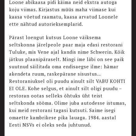
Loone abikaasa pidi käima neid ekstra autoga
koju viimas. Kirjastus müüs maha viimase kui
kaasa võetud raamatu, kaasa arvatud Loonele
ette nähtud autorieksemplarid.
Pärast loengut kutsus Loone väiksema
seltskonna järelpeole paar maja edasi restorani
Tuluke, mis Vene ajal kandis nime Schwerin. Kõik
jätkus plaanipäraselt. Mingi ime läbi on see paik
suutnud säilitada oma endisaegse ilme: hämar
akendeta ruum, raskepärane sisustus…
Restoraniuksel oli puudu ainult silt VABU KOHTI
EI OLE. Kohe selgus, et ainult silt oligi puudu –
restoran ootas selleks õhtuks üht teist
seltskonda sööma. Olime juba autodesse istumas,
kui meid restorani tagasi kutsuti. Saime isegi
omaette kambrikese pika lauaga. 1984. aastal
Eesti NSVs ei oleks seda juhtunud.