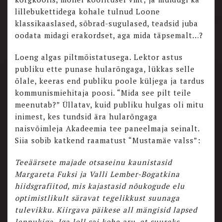
lillebukettidega kohale tulnud Loone
klassikaaslased, sõbrad-sugulased, teadsid juba
oodata midagi erakordset, aga mida täpsemalt…?
Loeng algas piltmõistatusega. Lektor astus
publiku ette punase hularõngaga, lükkas selle
õlale, keeras end publiku poole küljega ja tardus
kommunismiehitaja poosi. “Mida see pilt teile
meenutab?” Üllatav, kuid publiku hulgas oli mitu
inimest, kes tundsid ära hularõngaga
naisvõimleja Akadeemia tee paneelmaja seinalt.
Siia sobib katkend raamatust “Mustamäe valss”:
Teeäärsete majade otsaseinu kaunistasid
Margareta Fuksi ja Valli Lember-Bogatkina
hiidsgrafiitod, mis kajastasid nõukogude elu
optimistlikult säravat tegelikkust suunaga
tulevikku. Kiirgava päikese all mängisid lapsed
lennukiga. Iga loll sai kohe aru, et suureks