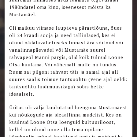
1980ndatel oma kino, iseenesest mõista ka
Mustamäel.
Oli maikuu viimase laupäeva pärastlõuna, õues
oli 24 kraadi sooja ja need tallinlased, kes ei
olnud nädalavahetuseks linnast ära sõitnud või
vanalinnapäevadel või Mustamäe suurel
rahvapeol Männi pargis, olid kõik tulnud Loone
Otsa kuulama. Või vähemalt mulle nii tundus.
Ruum sai pilgeni rahvast täis ja samal ajal all
suures saalis toimuv tantsuõhtu (Vene ajal öeldi:
tantsuõhtu lindimuusikaga) sobis hetke
ideaalselt.
Üritus oli välja kuulutatud loenguna Mustamäest
kui nõukogude aja ideaallinna mudelist. Kes on
kuulnud Loone Otsa loenguid kultuuriloost,
kellel on olnud õnne olla tema õpilane
kõrgkoolis, mõnel koolitusel vmt; ja muidugi ka