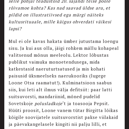
selle põhjal teadustöid 20. sajandi teise poole
rõivamoe kohta? Kas nad saavad üldse aru, et
pildid on illustratiivsed ega märgi näiteks
kultusrituaale, mille käigus ohverdati väikesi
lapsi?
Mul ei ole kavas hakata ümber jutustama loengu
sisu. Ja kui aus olla, jäigi rohkem mällu kohapeal
valitsenud mõnus meeleolu. Lektor lõbustas
publikut vaimuka monoetendusega, mida
katkestasid naeruturtsatused ja mis kohati
paisusid üksmeelseks naerukooriks (lugege
Loone Otsa raamatut!). Kulminatsioon saabus
siis, kui leti alt ilmus välja defitsiit: paar latti
suitsuvorsti, mandariinid, mõned pudelid
Sovetskoje
polusladkoje
‘t ja toasooja Pepsit.
Hüüti proosit, Loone vanem tütar Birgitta lõikas
kõigile soovijatele suitsuvorstist pakse viilakaid
ja päevakangelasele kingiti nii palju lilli, et