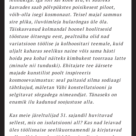
kasvades saab põlvpükstes poisikesest piloot,
võib-olla isegi kosmonaut. Teisel majal sammus
sire plika, iluvõimleja hularõngas üle õla.
Täiskasvanud kolmandal hoonel hoolitsesid
tööstuse õitsengu eest, pealtnäha olid nad
variatsioon töölise ja kolhoositari teemale, kuid
uljalt kaharas seelikus naine võis sama hästi
hoida pea kohal näiteks kimbukest toorraua latte
(minule nii tunduski). Ehitajate tee äärsete
majade kunstilist poolt inspireeris
kosmosevaimustus: seal paitasid silma sodiaagi
tähtkujud, mäletan Vähi konstellatsiooni ja
selgitavat sõrgadega nimeandjat. Tänaseks on
enamik ilu kadunud soojustuse alla.
Kas meie järeltulijad 31. sajandil huvituvad
sellest, mis on isolatsiooni all? Kas nad leiavad
üles töölisnaise seelikuornamendi ja kirjutavad