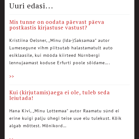
Uuri edasi...
Mis tunne on oodata päevast päeva
postkastis kirjastuse vastust?
Kristiina Oelsner, „Minu (Ida-)Saksamaa“ autor
Lumesegune vihm piitsutab halastamatult auto
esiklaasile, kui mööda kiirteed Nürnbergi
lennujaamast koduse Erfurti poole sõidame….
>>
Kui (kirjutamis)aega ei ole, tuleb seda
leiutada!
Hana Kivi, „Minu Lottemaa“ autor Raamatu sünd ei
erine kuigi palju ühegi teise uue elu tulekust. Kõik
algab mõttest. Mõnikord…