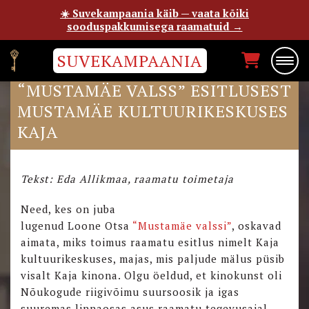
☀️ Suvekampaania käib — vaata kõiki
sooduspakkumisega raamatuid →
SUVEKAMPAANIA
LOONE OTSA RAAMATU
“MUSTAMÄE VALSS” ESITLUSEST
MUSTAMÄE KULTUURIKESKUSES
KAJA
Tekst: Eda Allikmaa, raamatu toimetaja
Need, kes on juba
lugenud Loone Otsa
“Mustamäe valssi”
, oskavad
aimata, miks toimus raamatu esitlus nimelt Kaja
kultuurikeskuses, majas, mis paljude mälus püsib
visalt Kaja kinona. Olgu öeldud, et kinokunst oli
Nõukogude riigivõimu suursoosik ja igas
suuremas linnaosas asus raamatu tegevusajal