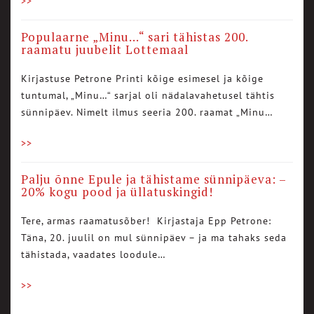
>>
Populaarne „Minu…“ sari tähistas 200.
raamatu juubelit Lottemaal
Kirjastuse Petrone Printi kõige esimesel ja kõige
tuntumal, „Minu…“ sarjal oli nädalavahetusel tähtis
sünnipäev. Nimelt ilmus seeria 200. raamat „Minu…
>>
Palju õnne Epule ja tähistame sünnipäeva: –
20% kogu pood ja üllatuskingid!
Tere, armas raamatusõber! Kirjastaja Epp Petrone:
Täna, 20. juulil on mul sünnipäev – ja ma tahaks seda
tähistada, vaadates loodule…
>>