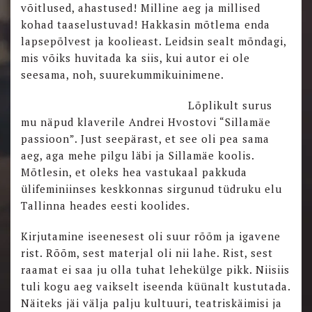
võitlused, ahastused! Milline aeg ja millised
kohad taaselustuvad! Hakkasin mõtlema enda
lapsepõlvest ja koolieast. Leidsin sealt mõndagi,
mis võiks huvitada ka siis, kui autor ei ole
seesama, noh, suurekummikuinimene.
Lõplikult surus
mu näpud klaverile Andrei Hvostovi “Sillamäe
passioon”. Just seepärast, et see oli pea sama
aeg, aga mehe pilgu läbi ja Sillamäe koolis.
Mõtlesin, et oleks hea vastukaal pakkuda
ülifeminiinses keskkonnas sirgunud tüdruku elu
Tallinna heades eesti koolides.
Kirjutamine iseenesest oli suur rõõm ja igavene
rist. Rõõm, sest materjal oli nii lahe. Rist, sest
raamat ei saa ju olla tuhat lehekülge pikk. Niisiis
tuli kogu aeg vaikselt iseenda küünalt kustutada.
Näiteks jäi välja palju kultuuri, teatriskäimisi ja