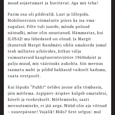
muud asjastumast ja huvitavat. Aga mis teha!
Parim osa oli pildivalik. Lust ja lillepidu.
Mobiliseerisin võimaluste piires ka isa-ema-
sugulasi. Pilte tuli juurde, mõnda polnud
näinudki, mõne olin unustanud. Hämmastas, kui
ILUSAD mu lähedased on olnud. Ja Margit
(kunstnik Margit Randmäe) siblis omakorda jumal
teab millistes arhiivides, kitkus välja
vaimustavaid kaupluseinterjööre 1960ndaist ja
palju muud, mis väärinuks aukohta. Siis meenus
raamatu maht ja pildid hakkasid vaikselt kaduma,
vaata eestpoolt.
Kui lõpuks “Puhh!” öeldes joone alla tõmbasin,
jäin mõtlema. Argipäev-äripäev kulgeb omatahtsi,
kiirelt ja teokeskselt. Mõtlemiseks, saati
meenutamiseks, ei jää aega. Nüüd olin aja võtnud
– suurepärane! Vajalik! Miks? Sest selgus: mul