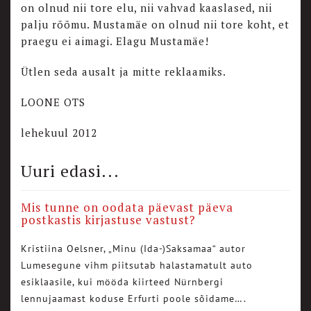
on olnud nii tore elu, nii vahvad kaaslased, nii
palju rõõmu. Mustamäe on olnud nii tore koht, et
praegu ei aimagi. Elagu Mustamäe!
Ütlen seda ausalt ja mitte reklaamiks.
LOONE OTS
lehekuul 2012
Uuri edasi...
Mis tunne on oodata päevast päeva
postkastis kirjastuse vastust?
Kristiina Oelsner, „Minu (Ida-)Saksamaa“ autor
Lumesegune vihm piitsutab halastamatult auto
esiklaasile, kui mööda kiirteed Nürnbergi
lennujaamast koduse Erfurti poole sõidame….