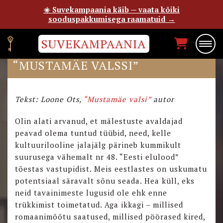
☀️ Suvekampaania käib — vaata kõiki
sooduspakkumisega raamatuid →
SUVEKAMPAANIA
KUIDAS MA KIRJUTASIN
“MUSTAMÄE VALSSI”
Tekst: Loone Ots,
“Mustamäe valsi”
autor
Olin alati arvanud, et mälestuste avaldajad
peavad olema tuntud tüübid, need, kelle
kultuurilooline jalajälg pärineb kummikult
suurusega vähemalt nr 48. “Eesti elulood”
tõestas vastupidist. Meis eestlastes on uskumatu
potentsiaal säravalt sõnu seada. Hea küll, eks
neid tavainimeste lugusid ole ehk enne
trükkimist toimetatud. Aga ikkagi – millised
romaanimõõtu saatused, millised pöörased kired,