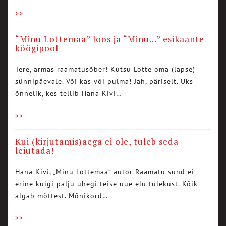
>>
“Minu Lottemaa” loos ja “Minu…” esikaante
köögipool
Tere, armas raamatusõber! Kutsu Lotte oma (lapse)
sünnipäevale. Või kas või pulma! Jah, päriselt. Üks
õnnelik, kes tellib Hana Kivi…
>>
Kui (kirjutamis)aega ei ole, tuleb seda
leiutada!
Hana Kivi, „Minu Lottemaa“ autor Raamatu sünd ei
erine kuigi palju ühegi teise uue elu tulekust. Kõik
algab mõttest. Mõnikord…
>>