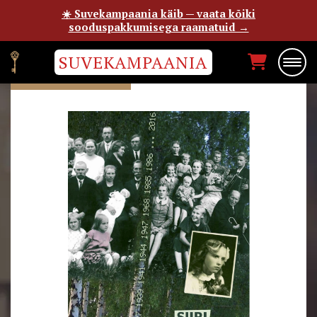
☀️ Suvekampaania käib — vaata kõiki
sooduspakkumisega raamatuid →
SUVEKAMPAANIA
SIIRI SISASK