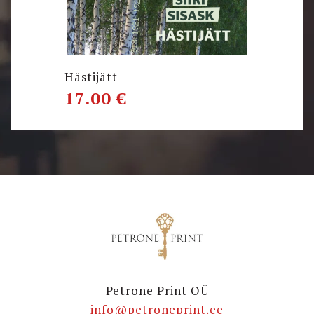
Hästijätt
17.00
€
Petrone Print OÜ
info@petroneprint.ee