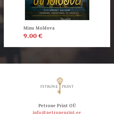
Minu Moldova
9.00
€
Petrone Print OÜ
info@petroneprint.ee