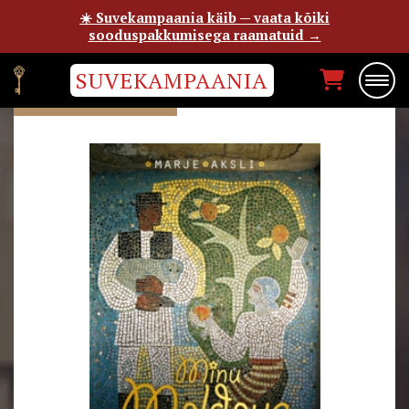
☀️ Suvekampaania käib — vaata kõiki
sooduspakkumisega raamatuid →
SUVEKAMPAANIA
MARJE AKSLI