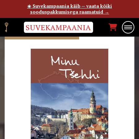
☀️ Suvekampaania käib — vaata kõiki
sooduspakkumisega raamatuid →
SUVEKAMPAANIA
KRISTEL HALMAN