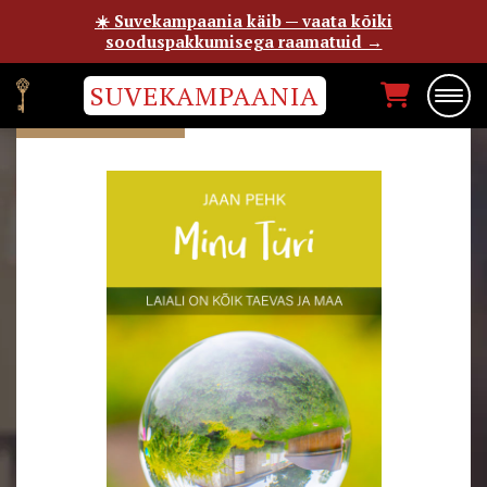
☀️ Suvekampaania käib — vaata kõiki
sooduspakkumisega raamatuid →
SUVEKAMPAANIA
JAAN PEHK