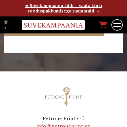
☀️ Suvekampaania käib — vaata kõiki
sooduspakkumisega raamatuid →
SUVEKAMPAANIA
CHRISTINE DWYER HICKEY
Petrone Print OÜ
info@petroneprint.ee