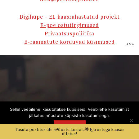
Digihüpe – EL kaasrahastatud projekt
E-poe ostutingimused
Privaatsuspoliitika
E-raamatute korduvad küsimused
AMA
Sellel veebilehel kasutatakse küpsiseid. Veebilehe kasutamist
jätkates nõustute küpsiste kasutamisega.
NÕUSTUN
Tasuta postitus üle 39€ ostu korral. 🎁 Iga ostuga kaasas
üllatus!