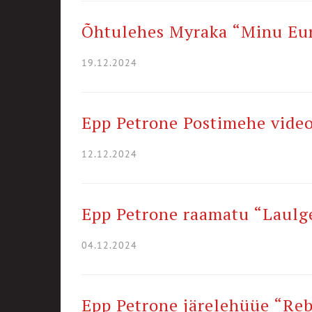
Õhtulehes Myraka “Minu Eu
19.12.2024
Epp Petrone Postimehe video
12.12.2024
Epp Petrone raamatu “Laulge
04.12.2024
Epp Petrone järelehüüe “Reba