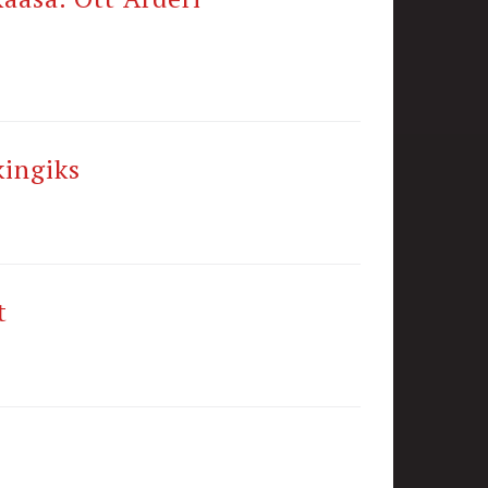
kingiks
t