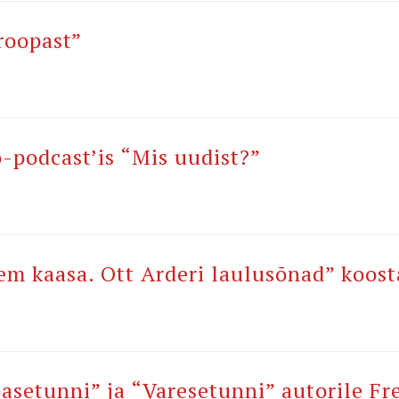
roopast”
-podcast’is “Mis uudist?”
m kaasa. Ott Arderi laulusõnad” koost
setunni” ja “Varesetunni” autorile Fre