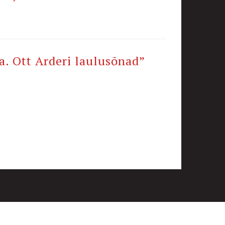
a. Ott Arderi laulusõnad”