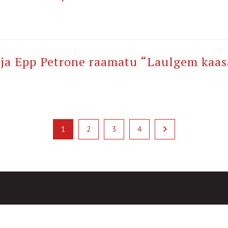
i ja Epp Petrone raamatu “Laulgem kaas
1
2
3
4
