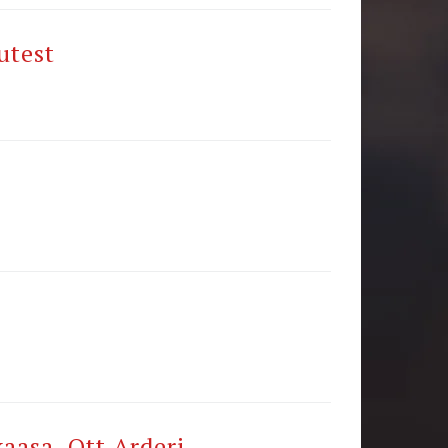
utest
aasa. Ott Arderi