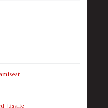
amisest
d Jüssile