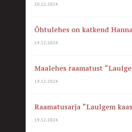
20.12.2024
Õhtulehes on katkend Hanna
19.12.2024
Maalehes raamatust “Laulge
19.12.2024
Raamatusarja “Laulgem kaasa
19.12.2024