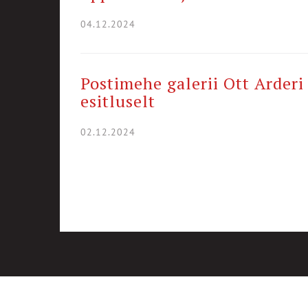
04.12.2024
Postimehe galerii Ott Arder
esitluselt
02.12.2024