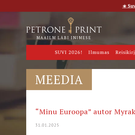
☀️ Su
Esileht
Pood
E-raamatud
Uudised
Meie
MAAILM LÄBI INIMESE
SUVI 2026!
Ilmumas
Reisikir
MEEDIA
“Minu Euroopa” autor Myrakas
31.01.2025