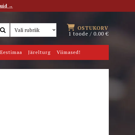
tuid →
RSS
Uudiskiri
OSTUKORV
1 toode /
0.00
€
Eestimaa
Järelturg
Viimased!