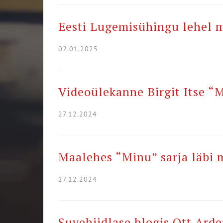
Eesti Lugemisühingu lehel m
02.01.2025
Videoülekanne Birgit Itse “M
27.12.2024
Maalehes “Minu” sarja läbi 
27.12.2024
Suvehiidlase blogis Ott Arde