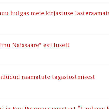
uu hulgas meie kirjastuse lasteraamat
inu Naissaare” esitluselt
müüdud raamatute tagasiostmisest
ri ja Epp Petrone raamatust “Laulgem k