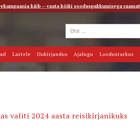
vekampaania käib — vaata kõiki sooduspakkumisega raama
 saade
Kontakt
jad
Lastele
Ilukirjandus
Ajalugu
Loodustarkus
 valiti 2024 aasta reisikirjanikuks