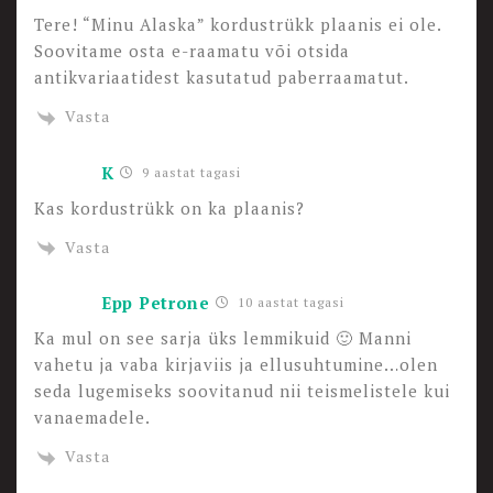
Tere! “Minu Alaska” kordustrükk plaanis ei ole.
Soovitame osta e-raamatu või otsida
antikvariaatidest kasutatud paberraamatut.
Vasta
K
9 aastat tagasi
Kas kordustrükk on ka plaanis?
Vasta
Epp Petrone
10 aastat tagasi
Ka mul on see sarja üks lemmikuid 🙂 Manni
vahetu ja vaba kirjaviis ja ellusuhtumine…olen
seda lugemiseks soovitanud nii teismelistele kui
vanaemadele.
Vasta