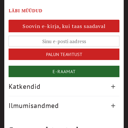
LÄBI MÜÜDUD
Soovin e-kirja, kui taas saadaval
E-RAAMAT
Katkendid
Ilmumisandmed