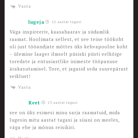
Vasta
lugeja
12 aastat tagasi
Väga inspireeriv, kaasahaarav ja südamlik
raamat. Hoolimata sellest, et see teine töökoht
oli just tööandjate mõttes üks kehvapoolne koht
– ülemine laager ilmselt püsiski püsti eelkõige
toredate ja entusiastlike inimeste tööpanuse
ärakasutamisel. Tore, et jagasid seda suurepärast
seiklust!
Vasta
Reet
13 aastat tagasi
see on üks esimesi minu sarja raamatuid, mida
lugesin mitu aastat tagasi ja siiani on meeles,
väga ehe ja mõnus reisikiri.