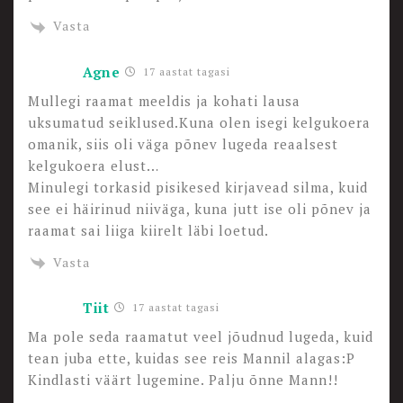
Vasta
Agne
17 aastat tagasi
Mullegi raamat meeldis ja kohati lausa
uksumatud seiklused.Kuna olen isegi kelgukoera
omanik, siis oli väga põnev lugeda reaalsest
kelgukoera elust…
Minulegi torkasid pisikesed kirjavead silma, kuid
see ei häirinud niiväga, kuna jutt ise oli põnev ja
raamat sai liiga kiirelt läbi loetud.
Vasta
Tiit
17 aastat tagasi
Ma pole seda raamatut veel jõudnud lugeda, kuid
tean juba ette, kuidas see reis Mannil alagas:P
Kindlasti väärt lugemine. Palju õnne Mann!!