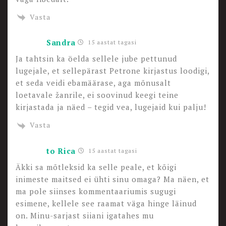
Vasta
Sandra
15 aastat tagasi
Ja tahtsin ka öelda sellele jube pettunud
lugejale, et sellepärast Petrone kirjastus loodigi,
et seda veidi ebamäärase, aga mõnusalt
loetavale žanrile, ei soovinud keegi teine
kirjastada ja näed – tegid vea, lugejaid kui palju!
Vasta
to Rica
15 aastat tagasi
Äkki sa mõtleksid ka selle peale, et kõigi
inimeste maitsed ei ühti sinu omaga? Ma näen, et
ma pole siinses kommentaariumis sugugi
esimene, kellele see raamat väga hinge läinud
on. Minu-sarjast siiani igatahes mu