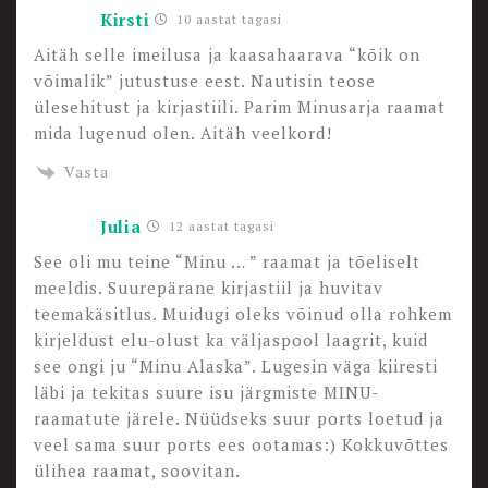
Kirsti
10 aastat tagasi
Aitäh selle imeilusa ja kaasahaarava “kõik on
võimalik” jutustuse eest. Nautisin teose
ülesehitust ja kirjastiili. Parim Minusarja raamat
mida lugenud olen. Aitäh veelkord!
Vasta
Julia
12 aastat tagasi
See oli mu teine “Minu … ” raamat ja tõeliselt
meeldis. Suurepärane kirjastiil ja huvitav
teemakäsitlus. Muidugi oleks võinud olla rohkem
kirjeldust elu-olust ka väljaspool laagrit, kuid
see ongi ju “Minu Alaska”. Lugesin väga kiiresti
läbi ja tekitas suure isu järgmiste MINU-
raamatute järele. Nüüdseks suur ports loetud ja
veel sama suur ports ees ootamas:) Kokkuvõttes
ülihea raamat, soovitan.