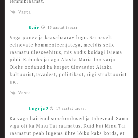
lemmikraamat.
Vasta
Kaie
15 aastat tagasi
Väga põnev ja kaasahaarav lugu. Sarnaselt
eelnevate kommenteerijatega, meeldis selle
raamatu ülesseehitus, mis andis kuidagi laiema
pildi. Kahjuks jäi aga Alaska Maria loo varju.
Oleks oodanud ka kerget ülevaadet Alaska
kultuurist,tavadest, poliitikast, riigi struktuurist
jne.
Vasta
Lugeja2
17 aastat tagasi
Ka väga häirivad sõnakordused ja tähevead. Sama
viga oli ka Minu Tai raamatus. Kuid kui Minu Tai
raamatut peab lugema ühte lõiku kaks korda, et