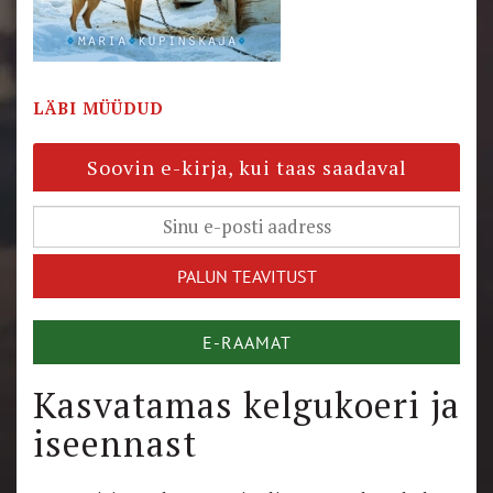
LÄBI MÜÜDUD
Soovin e-kirja, kui taas saadaval
E-RAAMAT
Kasvatamas kelgukoeri ja
iseennast