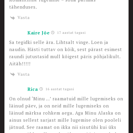
tähenduses.
Vasta
Kaire Jõe
17 aastat tagasi
Sa tegidki selle ära. Lihtsalt vinge. Loen ja
naudin. Hästi tuttav on kõik, sest pärast esimest
raundi jutustasid mull kõigest päris põhjalikult.
Aitäh!!!!!
Vasta
Rica
16 aastat tagasi
On olnud ‘Minu …’ raamatuid mille lugemiseks on
läinud päev, ja on neid mille lugemiseks on
läinud märksa rohkem aega. Aga Minu Alaska on
ainus sellest sarjast mille lugemise olen pooleli
jätnud. See raamat on ikka nii sisutühi kui üks