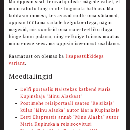
Ma õppisin seal, teravatipuliste mägede vahel, et
minu rahutu hing ei ole tingimata halb asi. Ma
kohtasin inimesi, kes avasid mulle oma südamed,
õppisin töötama sadade kelgukoertega, nägin
mägesid, mis sundisid oma majesteetliku iluga
hinge kinni pidama, ning eelkõige toimus muutus
minu enese sees: ma õppisin iseennast usaldama.
Raamatust on olemas ka
lisapeatükkidega
variant
.
Meedialingid
Delfi portaalis Naistekas katkend Maria
Kupinskaja "Minu Alaskast"
Postimehe reisiportaali saates "Reisikaja"
külas "Minu Alaska" autor Maria Kupinskaja
Eesti Ekspressis annab "Minu Alaska" autor
Maria Kupinskaja reisisoovitusi