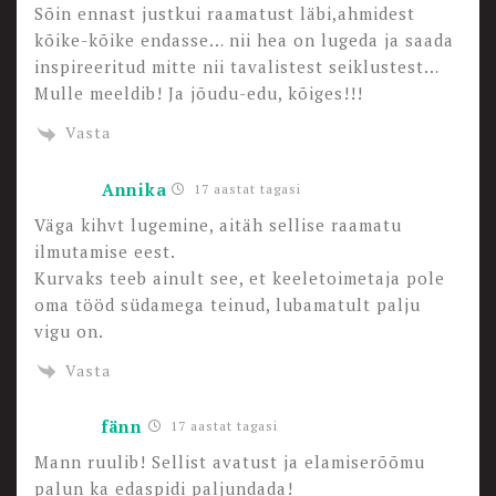
Sõin ennast justkui raamatust läbi,ahmidest
kõike-kõike endasse… nii hea on lugeda ja saada
inspireeritud mitte nii tavalistest seiklustest…
Mulle meeldib! Ja jõudu-edu, kõiges!!!
Vasta
Annika
17 aastat tagasi
Väga kihvt lugemine, aitäh sellise raamatu
ilmutamise eest.
Kurvaks teeb ainult see, et keeletoimetaja pole
oma tööd südamega teinud, lubamatult palju
vigu on.
Vasta
fänn
17 aastat tagasi
Mann ruulib! Sellist avatust ja elamiserõõmu
palun ka edaspidi paljundada!