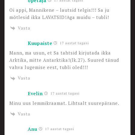
õpetaja
17 aastat tagasi
Oi appi, Mannikene – lautsid telgis!!! Sa ju
mõtlesid ikka LAVATSID!Aga muidu – tubli!
Vasta
Kuupaiste
17 aastat tagasi
Mann, ma usun, et Sa tahtsid kirjutada ikka
Arktika, mitte Antarktika!(lk.27). Suured tänud
vahva lugemise eest, tubli oled!!!
Vasta
Evelin
17 aastat tagasi
Minu uus lemmikraamat. Lihtsalt suurepärane.
Vasta
Anu
17 aastat tagasi