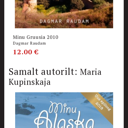
Minu Gruusia 2010
M
Dagmar Raudam
Re
12.00
€
1
Samalt autorilt:
Maria
Kupinskaja