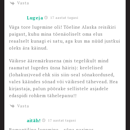
Vasta
Lugeja
17 aastat tagasi
Väga tore lugemine oli! Tõeline Alaska reisikiri
paigast, kuhu mina tõenäoliselt oma elus
reaalselt kunagi ei satu, aga kus ma nüüd justkui
oleks ära käinud.
Väikese ääremärkusena (mis tegelikult mind
raamatut lugedes üsna häiris): keelelised
(lohakus)vead ehk siis siin-seal sõnakordused,
vales käändes sõnad või väikesed tähevead. Hea
kirjastaja, palun pöörake sellistele asjadele
edaspidi rohkem tähelepanu!!
Vasta
aitäh!
17 aastat tagasi
Romantiline lugemine – sõna parimas