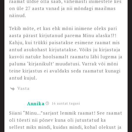
raamat üldse olla saab, vähemasti inimestele kes
on üle 27 aasta vanad ja nii mõndagi maailmas
näinud.
Tekib mõte, et kas ehk mõni inimene oleks pari
aasta pärast kirjutanud parema Minu alaska!?!
Kahju, kui trükki paisatakse esimene raamat mis
antud asukohast kirjutatakse. Võiks ju kirjastaja
kasvõi natuke hoolsamalt raamatu läbi lugema ja
paluma ‘kirjanikult’ muudatusi. Varrak või mõni
teine kirjastus ei avaldaks seda raamatut kunagi
antud kujul.
Vasta
Annika
16 aastat tagasi
Siiani “Minu…”sarjast lemmik raamat! See raamat
oli tõesti nii põnev kuna oli jutustatud ka
sellest miks mindi, kuidas mindi, kohal olekust ja