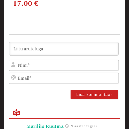
17.00
€
Nam
Emai
Mariliis Ruutma
9 aastat tagasi