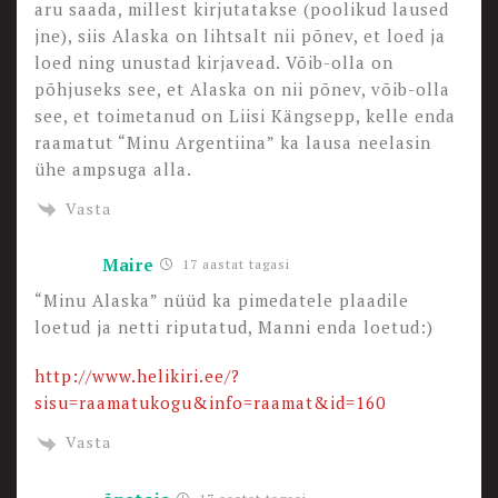
aru saada, millest kirjutatakse (poolikud laused
jne), siis Alaska on lihtsalt nii põnev, et loed ja
loed ning unustad kirjavead. Võib-olla on
põhjuseks see, et Alaska on nii põnev, võib-olla
see, et toimetanud on Liisi Kängsepp, kelle enda
raamatut “Minu Argentiina” ka lausa neelasin
ühe ampsuga alla.
Vasta
Maire
17 aastat tagasi
“Minu Alaska” nüüd ka pimedatele plaadile
loetud ja netti riputatud, Manni enda loetud:)
http://www.helikiri.ee/?
sisu=raamatukogu&info=raamat&id=160
Vasta