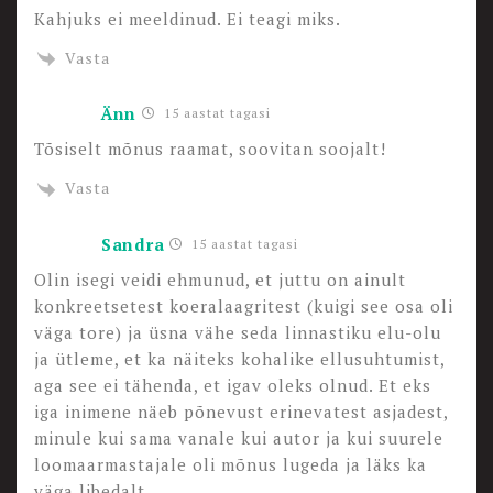
Kahjuks ei meeldinud. Ei teagi miks.
Vasta
Änn
15 aastat tagasi
Tõsiselt mõnus raamat, soovitan soojalt!
Vasta
Sandra
15 aastat tagasi
Olin isegi veidi ehmunud, et juttu on ainult
konkreetsetest koeralaagritest (kuigi see osa oli
väga tore) ja üsna vähe seda linnastiku elu-olu
ja ütleme, et ka näiteks kohalike ellusuhtumist,
aga see ei tähenda, et igav oleks olnud. Et eks
iga inimene näeb põnevust erinevatest asjadest,
minule kui sama vanale kui autor ja kui suurele
loomaarmastajale oli mõnus lugeda ja läks ka
väga libedalt.