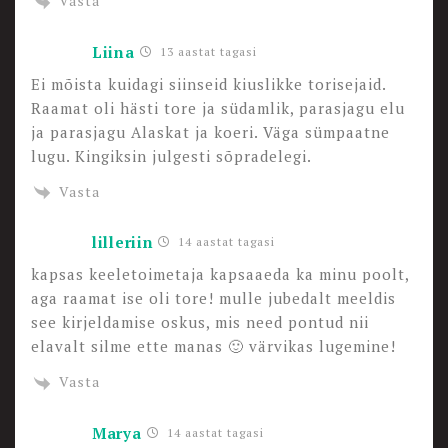
Vasta
Liina
13 aastat tagasi
Ei mõista kuidagi siinseid kiuslikke torisejaid.
Raamat oli hästi tore ja südamlik, parasjagu elu
ja parasjagu Alaskat ja koeri. Väga sümpaatne
lugu. Kingiksin julgesti sõpradelegi.
Vasta
lilleriin
14 aastat tagasi
kapsas keeletoimetaja kapsaaeda ka minu poolt,
aga raamat ise oli tore! mulle jubedalt meeldis
see kirjeldamise oskus, mis need pontud nii
elavalt silme ette manas 🙂 värvikas lugemine!
Vasta
Marya
14 aastat tagasi