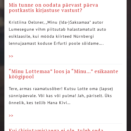
Mis tunne on oodata päevast päeva
postkastis kirjastuse vastust?
Kristiina Oelsner, „Minu (Ida-)Saksamaa“ autor
Lumesegune vihm piitsutab halastamatult auto
esiklaasile, kui mööda kiirteed Nürnbergi
lennujaamast koduse Erfurti poole sõidame….
>>
“Minu Lottemaa” loos ja “Minu…” esikaante
köögipool
Tere, armas raamatusõber! Kutsu Lotte oma (lapse)
sünnipäevale. Või kas või pulma! Jah, päriselt. Üks
õnnelik, kes tellib Hana Kivi…
>>
Kui (kirjutamis)aega ei ole, tuleb seda