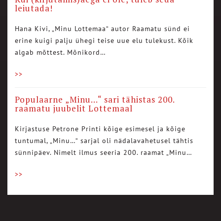
leiutada!
Hana Kivi, „Minu Lottemaa“ autor Raamatu sünd ei
erine kuigi palju ühegi teise uue elu tulekust. Kõik
algab mõttest. Mõnikord…
>>
Populaarne „Minu…“ sari tähistas 200.
raamatu juubelit Lottemaal
Kirjastuse Petrone Printi kõige esimesel ja kõige
tuntumal, „Minu…“ sarjal oli nädalavahetusel tähtis
sünnipäev. Nimelt ilmus seeria 200. raamat „Minu…
>>