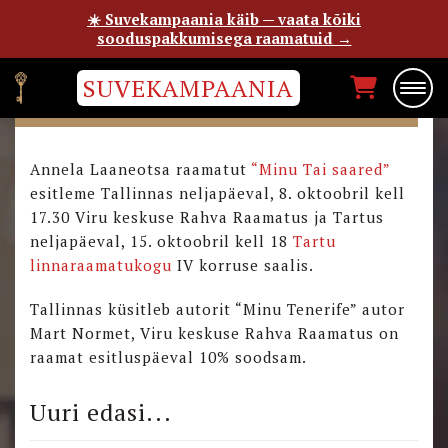
☀️ Suvekampaania käib — vaata kõiki
sooduspakkumisega raamatuid →
SUVEKAMPAANIA
“MINU TAI SAARTE” ESITLUSED
Annela Laaneotsa raamatut
“Minu Tai saared”
esitleme Tallinnas neljapäeval, 8. oktoobril kell
17.30 Viru keskuse Rahva Raamatus ja Tartus
neljapäeval, 15. oktoobril kell 18
Tartu
linnaraamatukogu
IV korruse saalis.
Tallinnas küsitleb autorit “Minu Tenerife” autor
Mart Normet, Viru keskuse Rahva Raamatus on
raamat esitluspäeval 10% soodsam.
Uuri edasi...