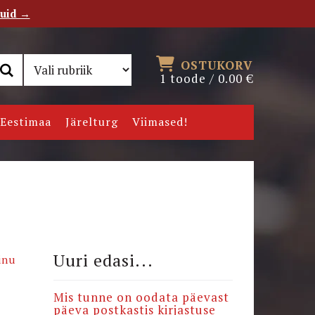
tuid →
RSS
Uudiskiri
OSTUKORV
1 toode /
0.00
€
Eestimaa
Järelturg
Viimased!
Uuri edasi...
inu
Mis tunne on oodata päevast
päeva postkastis kirjastuse