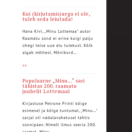
Kui (kirjutamis)aega ei ole,
tuleb seda leiutada!
Hana Kivi, „Minu Lottemaa“ autor
Raamatu sünd ei erine kuigi palju
ühegi teise uue elu tulekust. Kõik
algab mõttest. Mõnikord…
>>
Populaarne „Minu…“ sari
tähistas 200. raamatu
juubelit Lottemaal
Kirjastuse Petrone Printi kõige
esimesel ja kõige tuntumal, „Minu…“
sarjal oli nädalavahetusel tähtis
sünnipäev. Nimelt ilmus seeria 200.
raamat „Minu…