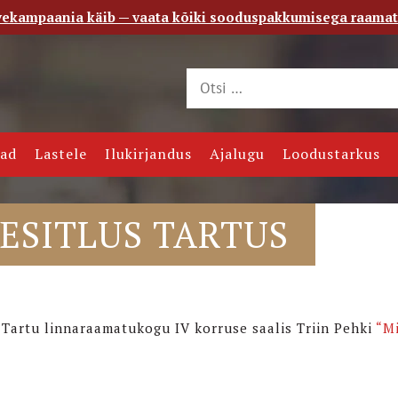
vekampaania käib — vaata kõiki sooduspakkumisega raama
 saade
Kontakt
jad
Lastele
Ilukirjandus
Ajalugu
Loodustarkus
ESITLUS TARTUS
e Tartu linnaraamatukogu IV korruse saalis Triin Pehki
“M