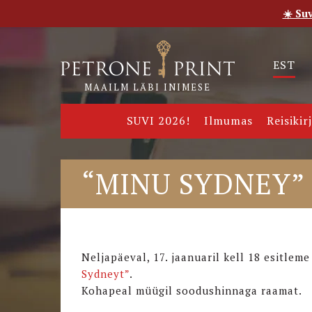
☀️ Su
Esileht
Pood
E-raamatud
Uudised
Meie
EST
MAAILM LÄBI INIMESE
SUVI 2026!
Ilmumas
Reisikir
“MINU SYDNEY” 
Neljapäeval, 17. jaanuaril kell 18 esitlem
Sydneyt”
.
Kohapeal müügil soodushinnaga raamat.