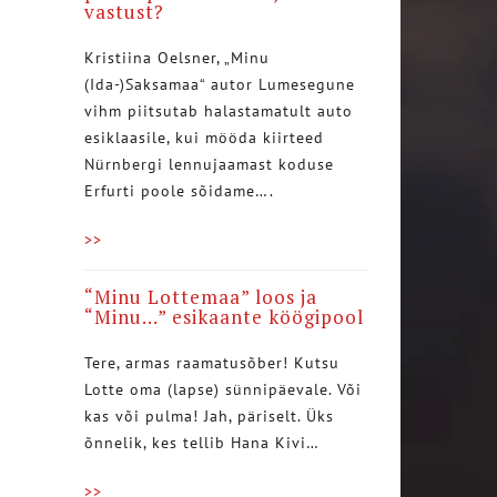
vastust?
Kristiina Oelsner, „Minu
(Ida-)Saksamaa“ autor Lumesegune
vihm piitsutab halastamatult auto
esiklaasile, kui mööda kiirteed
Nürnbergi lennujaamast koduse
Erfurti poole sõidame….
>>
“Minu Lottemaa” loos ja
“Minu…” esikaante köögipool
Tere, armas raamatusõber! Kutsu
Lotte oma (lapse) sünnipäevale. Või
kas või pulma! Jah, päriselt. Üks
õnnelik, kes tellib Hana Kivi…
>>