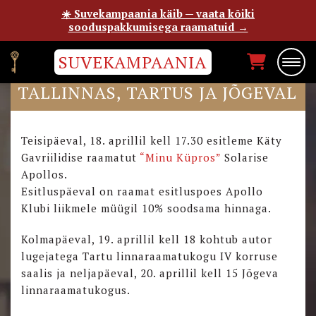
☀️ Suvekampaania käib — vaata kõiki
sooduspakkumisega raamatuid →
SUVEKAMPAANIA
“MINU KÜPROSE” ESITLUSED
TALLINNAS, TARTUS JA JÕGEVAL
Teisipäeval, 18. aprillil kell 17.30 esitleme Käty
Gavriilidise raamatut
“Minu Küpros”
Solarise
Apollos.
Esitluspäeval on raamat esitluspoes Apollo
Klubi liikmele müügil 10% soodsama hinnaga.
Kolmapäeval, 19. aprillil kell 18 kohtub autor
lugejatega Tartu linnaraamatukogu IV korruse
saalis ja neljapäeval, 20. aprillil kell 15 Jõgeva
linnaraamatukogus.