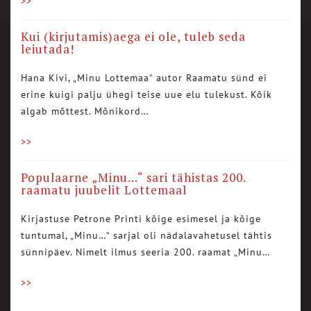
>>
Kui (kirjutamis)aega ei ole, tuleb seda
leiutada!
Hana Kivi, „Minu Lottemaa“ autor Raamatu sünd ei
erine kuigi palju ühegi teise uue elu tulekust. Kõik
algab mõttest. Mõnikord…
>>
Populaarne „Minu…“ sari tähistas 200.
raamatu juubelit Lottemaal
Kirjastuse Petrone Printi kõige esimesel ja kõige
tuntumal, „Minu…“ sarjal oli nädalavahetusel tähtis
sünnipäev. Nimelt ilmus seeria 200. raamat „Minu…
>>