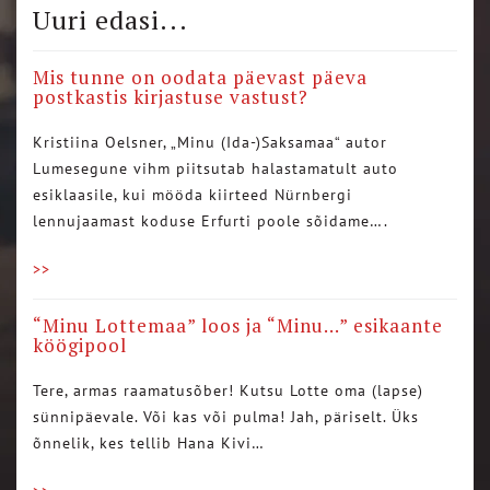
Uuri edasi...
Mis tunne on oodata päevast päeva
postkastis kirjastuse vastust?
Kristiina Oelsner, „Minu (Ida-)Saksamaa“ autor
Lumesegune vihm piitsutab halastamatult auto
esiklaasile, kui mööda kiirteed Nürnbergi
lennujaamast koduse Erfurti poole sõidame….
>>
“Minu Lottemaa” loos ja “Minu…” esikaante
köögipool
Tere, armas raamatusõber! Kutsu Lotte oma (lapse)
sünnipäevale. Või kas või pulma! Jah, päriselt. Üks
õnnelik, kes tellib Hana Kivi…