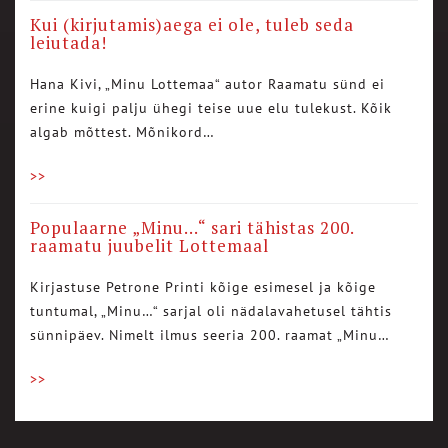
Kui (kirjutamis)aega ei ole, tuleb seda
leiutada!
Hana Kivi, „Minu Lottemaa“ autor Raamatu sünd ei
erine kuigi palju ühegi teise uue elu tulekust. Kõik
algab mõttest. Mõnikord…
>>
Populaarne „Minu…“ sari tähistas 200.
raamatu juubelit Lottemaal
Kirjastuse Petrone Printi kõige esimesel ja kõige
tuntumal, „Minu…“ sarjal oli nädalavahetusel tähtis
sünnipäev. Nimelt ilmus seeria 200. raamat „Minu…
>>