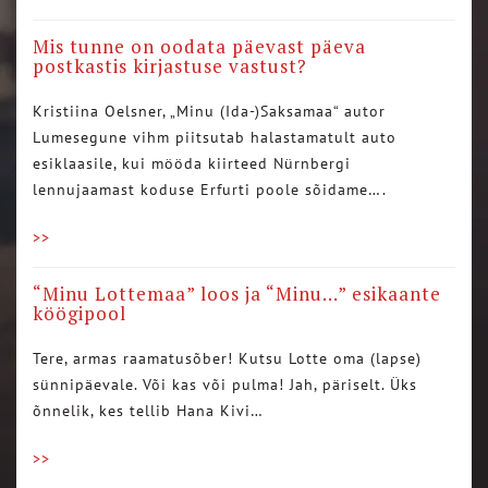
Mis tunne on oodata päevast päeva
postkastis kirjastuse vastust?
Kristiina Oelsner, „Minu (Ida-)Saksamaa“ autor
Lumesegune vihm piitsutab halastamatult auto
esiklaasile, kui mööda kiirteed Nürnbergi
lennujaamast koduse Erfurti poole sõidame….
>>
“Minu Lottemaa” loos ja “Minu…” esikaante
köögipool
Tere, armas raamatusõber! Kutsu Lotte oma (lapse)
sünnipäevale. Või kas või pulma! Jah, päriselt. Üks
õnnelik, kes tellib Hana Kivi…
>>