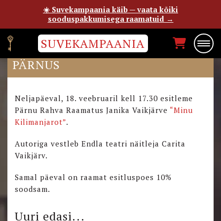
☀️ Suvekampaania käib — vaata kõiki
sooduspakkumisega raamatuid →
SUVEKAMPAANIA
“MINU KILIMANJARO” ESITLUS
PÄRNUS
Neljapäeval, 18. veebruaril kell 17.30 esitleme
Pärnu Rahva Raamatus Janika Vaikjärve
“Minu
Kilimanjarot”
.
Autoriga vestleb Endla teatri näitleja Carita
Vaikjärv.
Samal päeval on raamat esitluspoes 10%
soodsam.
Uuri edasi...