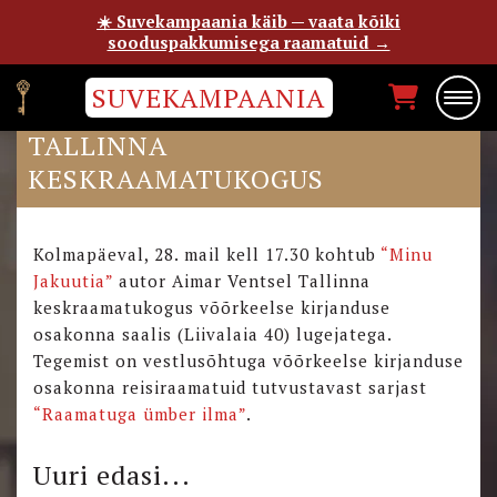
☀️ Suvekampaania käib — vaata kõiki
sooduspakkumisega raamatuid →
SUVEKAMPAANIA
“MINU JAKUUTIA” AUTOR
TALLINNA
KESKRAAMATUKOGUS
Kolmapäeval, 28. mail kell 17.30 kohtub
“Minu
Jakuutia”
autor Aimar Ventsel Tallinna
keskraamatukogus võõrkeelse kirjanduse
osakonna saalis (Liivalaia 40) lugejatega.
Tegemist on vestlusõhtuga võõrkeelse kirjanduse
osakonna reisiraamatuid tutvustavast sarjast
“Raamatuga ümber ilma”
.
Uuri edasi...