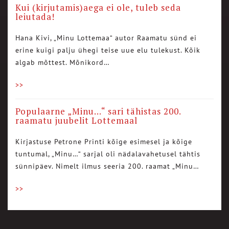
Kui (kirjutamis)aega ei ole, tuleb seda
leiutada!
Hana Kivi, „Minu Lottemaa“ autor Raamatu sünd ei
erine kuigi palju ühegi teise uue elu tulekust. Kõik
algab mõttest. Mõnikord…
>>
Populaarne „Minu…“ sari tähistas 200.
raamatu juubelit Lottemaal
Kirjastuse Petrone Printi kõige esimesel ja kõige
tuntumal, „Minu…“ sarjal oli nädalavahetusel tähtis
sünnipäev. Nimelt ilmus seeria 200. raamat „Minu…
>>