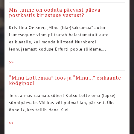
Mis tunne on oodata päevast päeva
postkastis kirjastuse vastust?
Kristiina Oelsner, „Minu (Ida-)Saksamaa“ autor
Lumesegune vihm piitsutab halastamatult auto
esiklaasile, kui mööda kiirteed Nürnbergi
lennujaamast koduse Erfurti poole sõidame….
>>
“Minu Lottemaa” loos ja “Minu…” esikaante
köögipool
Tere, armas raamatusõber! Kutsu Lotte oma (lapse)
sünnipäevale. Või kas või pulma! Jah, päriselt. Üks
õnnelik, kes tellib Hana Kivi…
>>