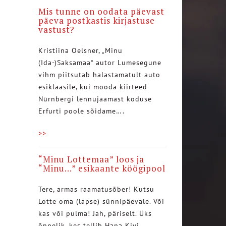
Mis tunne on oodata päevast
päeva postkastis kirjastuse
vastust?
Kristiina Oelsner, „Minu
(Ida-)Saksamaa“ autor Lumesegune
vihm piitsutab halastamatult auto
esiklaasile, kui mööda kiirteed
Nürnbergi lennujaamast koduse
Erfurti poole sõidame….
>>
“Minu Lottemaa” loos ja
“Minu…” esikaante köögipool
Tere, armas raamatusõber! Kutsu
Lotte oma (lapse) sünnipäevale. Või
kas või pulma! Jah, päriselt. Üks
õnnelik, kes tellib Hana Kivi…