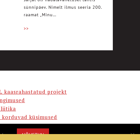
sünnipäev. Nimelt ilmus seeria 200.
raamat „Minu…
>>
L kaasrahastatud projekt
ingimused
liitika
 korduvad küsimused
AMA
NÕUSTUN
misega.