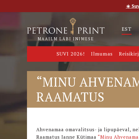
☀️ Su
Esileht
Pood
E-raamatud
Uudised
Meie
EST
MAAILM LÄBI INIMESE
SUVI 2026!
Ilmumas
Reisikir
“MINU AHVENAM
RAAMATUS
Ahvenamaa omavalitsus- ja lipupäeval, nel
Raamatus Janne Kütimaa
“Minu Ahvenama