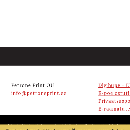
Petrone Print OÜ
Digihüpe – E
info@petroneprint.ee
E-poe ostut
Privaatsuspo
E-raamatute
takse küpsiseid. Veebilehe kasutamist jätkates nõustute küpsiste kasuta