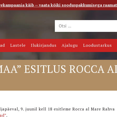
vekampaania käib — vaata kõiki sooduspakkumisega raama
 saade
Kontakt
jad
Lastele
Ilukirjandus
Ajalugu
Loodustarkus
AA” ESITLUS ROCCA A
japäeval, 9. juunil kell 18 esitleme Rocca al Mare Rahva
ad”
.