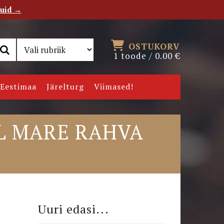
tuid →
RSS
Uudiskiri
OSTUKORV
1 toode /
0.00
€
Eestimaa
Järelturg
Viimased!
L MARE RAHVA
Uuri edasi...