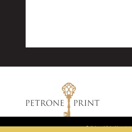
Sellel veebilehel kasuta