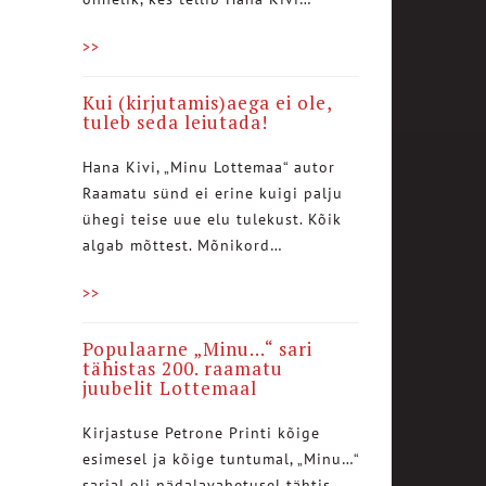
>>
Kui (kirjutamis)aega ei ole,
tuleb seda leiutada!
Hana Kivi, „Minu Lottemaa“ autor
Raamatu sünd ei erine kuigi palju
ühegi teise uue elu tulekust. Kõik
algab mõttest. Mõnikord…
>>
Populaarne „Minu…“ sari
tähistas 200. raamatu
juubelit Lottemaal
Kirjastuse Petrone Printi kõige
esimesel ja kõige tuntumal, „Minu…“
sarjal oli nädalavahetusel tähtis