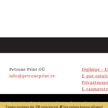
Petrone Print OÜ
Digihüpe – E
info@petroneprint.ee
E-poe ostut
Privaatsuspo
E-raamatute
takse küpsiseid. Veebilehe kasutamist jätkates nõustute küpsiste kasuta
Tasuta postitus üle 39€ ostu korral. 🎁 Iga ostuga kaasas üllatus!