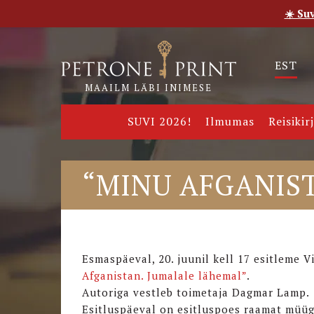
☀️ Su
Esileht
Pood
E-raamatud
Uudised
Meie
EST
MAAILM LÄBI INIMESE
SUVI 2026!
Ilmumas
Reisikir
“MINU AFGANIST
Esmaspäeval, 20. juunil kell 17 esitleme
Afganistan. Jumalale lähemal”
.
Autoriga vestleb toimetaja Dagmar Lamp.
Esitluspäeval on esitluspoes raamat müü