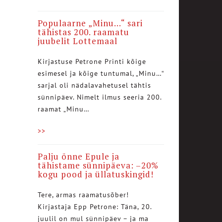
Populaarne „Minu…“ sari
tähistas 200. raamatu
juubelit Lottemaal
Kirjastuse Petrone Printi kõige
esimesel ja kõige tuntumal, „Minu…“
sarjal oli nädalavahetusel tähtis
sünnipäev. Nimelt ilmus seeria 200.
raamat „Minu…
>>
Palju õnne Epule ja
tähistame sünnipäeva: –20%
kogu pood ja üllatuskingid!
Tere, armas raamatusõber!
Kirjastaja Epp Petrone: Täna, 20.
juulil on mul sünnipäev – ja ma