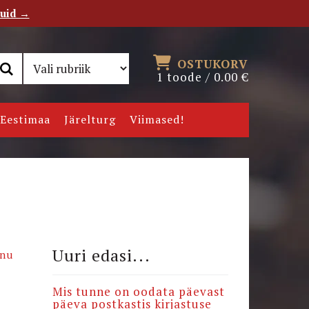
tuid →
RSS
Uudiskiri
OSTUKORV
1 toode /
0.00
€
Eestimaa
Järelturg
Viimased!
Uuri edasi...
inu
Mis tunne on oodata päevast
päeva postkastis kirjastuse