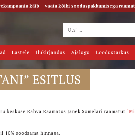
vekampaania käib — vaata kõiki sooduspakkumisega raama
 saade
Kontakt
jad
Lastele
Ilukirjandus
Ajalugu
Loodustarkus
ANI” ESITLUS
 Viru keskuse Rahva Raamatus Janek Somelari raamatut
“M
gil 10% soodsama hinnaga.