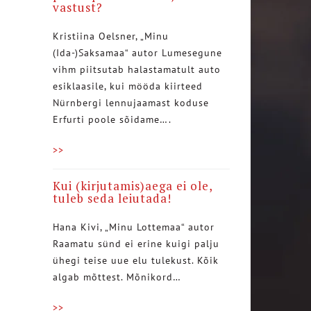
vastust?
Kristiina Oelsner, „Minu
(Ida-)Saksamaa“ autor Lumesegune
vihm piitsutab halastamatult auto
esiklaasile, kui mööda kiirteed
Nürnbergi lennujaamast koduse
Erfurti poole sõidame….
>>
Kui (kirjutamis)aega ei ole,
tuleb seda leiutada!
Hana Kivi, „Minu Lottemaa“ autor
Raamatu sünd ei erine kuigi palju
ühegi teise uue elu tulekust. Kõik
algab mõttest. Mõnikord…
>>