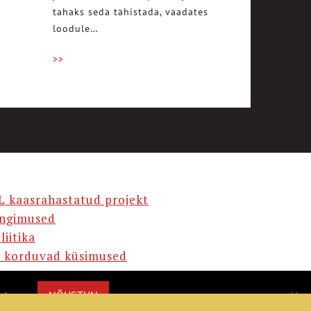
tahaks seda tähistada, vaadates
loodule…
>>
L kaasrahastatud projekt
ingimused
liitika
 korduvad küsimused
AMA
NÕUSTUN
misega.