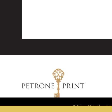
Sellel veebilehel kasuta