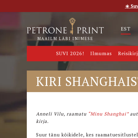
☀️ Su
Esileht
Pood
E-raamatud
Uudised
Meie
EST
MAAILM LÄBI INIMESE
SUVI 2026!
Ilmumas
Reisikir
KIRI SHANGHAI
Anneli Vilu, raamatu
“Minu Shanghai”
aut
kirja.
Suur tänu kõikidele, kes raamatuesitlustel