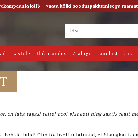
vekampaania käib — vaata kõiki sooduspakkumisega raama
 saade
Kontakt
jad
Lastele
Ilukirjandus
Ajalugu
Loodustarkus
ST
or, on juba tagasi teisel pool planeeti ning saatis sealt m
e kohale tulid! Olin tõeliselt üllatunud, et Shanghai-tee