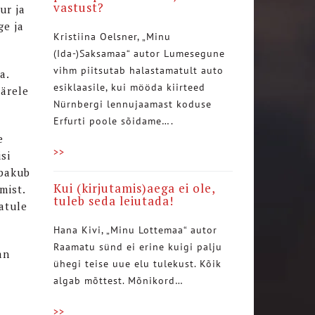
vastust?
ur ja
ge ja
Kristiina Oelsner, „Minu
(Ida-)Saksamaa“ autor Lumesegune
vihm piitsutab halastamatult auto
a.
esiklaasile, kui mööda kiirteed
järele
Nürnbergi lennujaamast koduse
Erfurti poole sõidame….
e
>>
si
 pakub
Kui (kirjutamis)aega ei ole,
mist.
tuleb seda leiutada!
matule
Hana Kivi, „Minu Lottemaa“ autor
Raamatu sünd ei erine kuigi palju
an
ühegi teise uue elu tulekust. Kõik
algab mõttest. Mõnikord…
>>