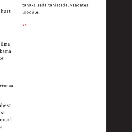
tahaks seda tähistada, vaadates
skust
loodule…
>>
ailma
ikama
se
ikkus on
ühest
est
innad
na