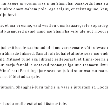
n nii kauge ja võõras maa ning Shanghai omakorda liiga su
unkte enam-vähem pole. Aga selgus, et teistsugune, kau
lju huvi.
e, et ma ei esine, vaid vestlen oma kauaaegsete sõpradeg
vad küsimused panid mind mu Shanghai-elu üle uut moodi 
ljud esitlusele saabunud olid mu varasemate või tulevast
isirühmade liikmed. Samuti oli kohaletulnute seas mu endi
lt. Mitmed tulid aga lihtsalt sellepärast, et Hiina-teema
inu” sarja fännid ja ootavad rõõmuga iga uue raamatu ilmu
 “Minu” sari Eesti lugejate seas on ja kui suur osa mu raa
sissetöötatud sarjale.
jutasin. Shanghai-lugu tahtis ja vääris jutustamist. Lood
e kaudu mulle esitatud küsimustele.