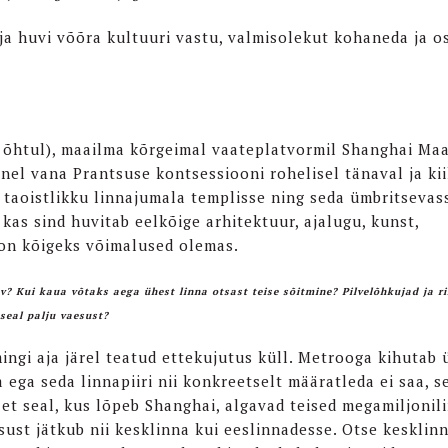
 ja huvi võõra kultuuri vastu, valmisolekut kohaneda ja o
 õhtul), maailma kõrgeimal vaateplatvormil Shanghai Ma
nel vana Prantsuse kontsessiooni rohelisel tänaval ja ki
 taoistlikku linnajumala templisse ning seda ümbritsevas
 kas sind huvitab eelkõige arhitektuur, ajalugu, kunst,
on kõigeks võimalused olemas.
v? Kui kaua võtaks aega ühest linna otsast teise sõitmine? Pilvelõhkujad ja r
seal palju vaesust?
ingi aja järel teatud ettekujutus küll. Metrooga kihutab 
 ega seda linnapiiri nii konkreetselt määratleda ei saa, s
 et seal, kus lõpeb Shanghai, algavad teised megamiljonil
sust jätkub nii kesklinna kui eeslinnadesse. Otse kesklin