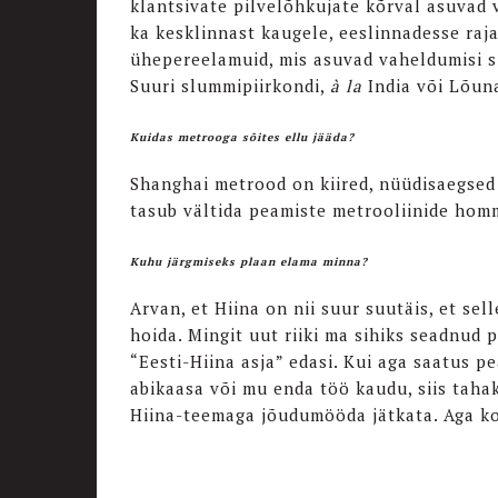
klantsivate pilvelõhkujate kõrval asuvad 
ka kesklinnast kaugele, eeslinnadesse raj
ühepereelamuid, mis asuvad vaheldumisi s
Suuri slummipiirkondi,
à la
India või Lõuna
Kuidas metrooga sõites ellu jääda?
Shanghai metrood on kiired, nüüdisaegsed 
tasub vältida peamiste metrooliinide homm
Kuhu järgmiseks plaan elama minna?
Arvan, et Hiina on nii suur suutäis, et se
hoida. Mingit uut riiki ma sihiks seadnud p
“Eesti-Hiina asja” edasi. Kui aga saatus p
abikaasa või mu enda töö kaudu, siis taha
Hiina-teemaga jõudumööda jätkata. Aga kod