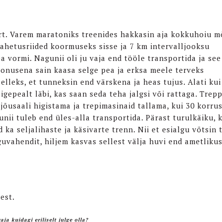
rt. Varem maratoniks treenides hakkasin aja kokkuhoiu m
vahetusriided koormuseks sisse ja 7 km intervalljooksu
a vormi. Nagunii oli ju vaja end tööle transportida ja see
oonusena sain kaasa selge pea ja erksa meele terveks
elleks, et tunneksin end värskena ja heas tujus. Alati kui
igepealt läbi, kas saan seda teha jalgsi või rattaga. Trep
jõusaali higistama ja trepimasinaid tallama, kui 30 korru
nii tuleb end üles-alla transportida. Pärast turulkäiku, 
d ka seljalihaste ja käsivarte trenn. Nii et esialgu võtsin
guvahendit, hiljem kasvas sellest välja huvi end ametliku
est.
a kuidagi eriliselt julge olla?