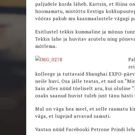
paljudele korda läheb. Kartsin, et Hiina o
hoomamatu, mistõttu Eestiga kokkupuutep
võõras pakub mu kaasmaalastele vägagi pa
Esitlustel tekkis kummaline ja mõnus tunn
Tekkis lahe ja huvitav arutelu ning põne
mõtlema.
Pa
re
kolleege ja tuttavaid Shanghai EXPO-päevi
neile huvi. Osa jälle teatas, et nad on “M
Sain alles nüüd tõeliselt aru, kui oluline
osaks saanud huvist tuleb just tänu hästi 
Mul on väga hea meel, et selle raamatu kir
väga, et lugejad arvavad samuti.
Vastan nüüd Facebooki Petrone Prindi leh