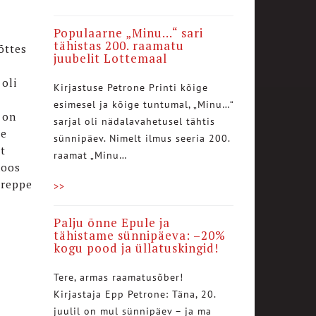
Populaarne „Minu…“ sari
tähistas 200. raamatu
õttes
juubelit Lottemaal
 oli
Kirjastuse Petrone Printi kõige
esimesel ja kõige tuntumal, „Minu…“
 on
sarjal oli nädalavahetusel tähtis
pe
sünnipäev. Nimelt ilmus seeria 200.
st
raamat „Minu…
koos
 treppe
>>
s
Palju õnne Epule ja
tähistame sünnipäeva: –20%
kogu pood ja üllatuskingid!
Tere, armas raamatusõber!
Kirjastaja Epp Petrone: Täna, 20.
juulil on mul sünnipäev – ja ma