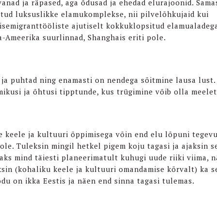
vanad ja räpased, aga õdusad ja ehedad elurajoonid. Sama
atud luksuslikke elamukomplekse, nii pilvelõhkujaid kui
isemigranttööliste ajutiselt kokkuklopsitud elamualadega
-Ameerika suurlinnad, Shanghais eriti pole.
ja puhtad ning enamasti on nendega sõitmine lausa lust. 
ikusi ja õhtusi tipptunde, kus trügimine võib olla meelet
lle keele ja kultuuri õppimisega võin end elu lõpuni tegev
ole. Tuleksin mingil hetkel pigem koju tagasi ja ajaksin s
eaks mind täiesti planeerimatult kuhugi uude riiki viima, n
ksin (kohaliku keele ja kultuuri omandamise kõrvalt) ka s
u on ikka Eestis ja näen end sinna tagasi tulemas.