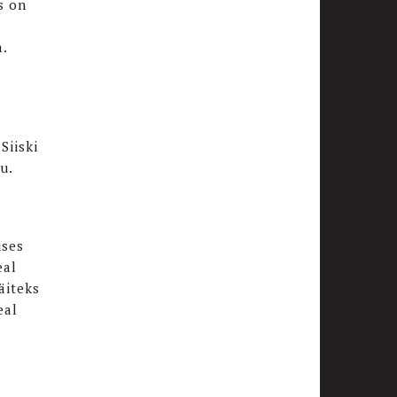
s on
.
Siiski
u.
uses
eal
äiteks
eal