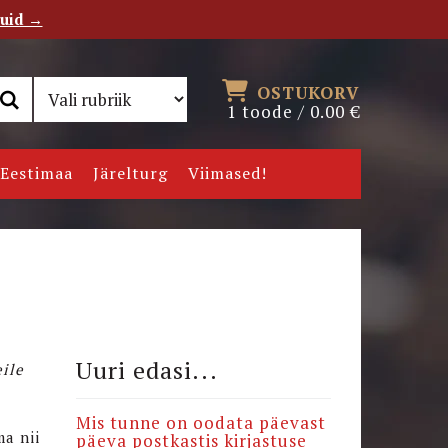
tuid →
RSS
Uudiskiri
OSTUKORV
1 toode /
0.00
€
Eestimaa
Järelturg
Viimased!
Uuri edasi...
eile
Mis tunne on oodata päevast
ma nii
päeva postkastis kirjastuse