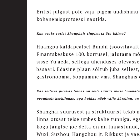
Erilist julgust pole vaja, pigem uudishimu
kohanemisprotsessi nautida.
Kus peaks turist Shanghais tingimata ära käima?
Huangpu kaldapealsel Bundil (soovitavalt
Finantskeskuse 100. korrusel, jalutama mõ
sisse Yu aeda, sellega ühenduses olevasse
basaari. Edasine plaan sõltub juba sellest,
gastronoomia, šoppamine vms. Shanghais 
Kas sellises pirakas linnas on selle suurus üldse hoomata
peamiselt kesklinnas, aga kuidas näeb välja äärelinn, on 
Shanghai suurusest ja struktuurist tekib m
linna otsast teise umbes kahe tunniga. Aga
kogu Jangtse jõe delta on nii linnastunud,
Wuxi, Suzhou, Hangzhou jt. Rikkust ja vae