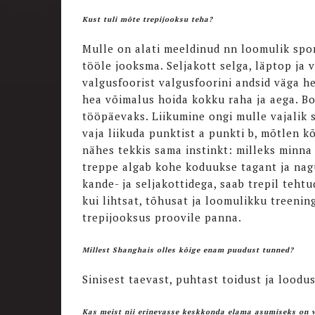
Kust tuli mõte trepijooksu teha?
Mulle on alati meeldinud nn loomulik spo
tööle jooksma. Seljakott selga, läptop ja 
valgusfoorist valgusfoorini andsid väga he
hea võimalus hoida kokku raha ja aega. B
tööpäevaks. Liikumine ongi mulle vajalik s
vaja liikuda punktist a punkti b, mõtlen kõ
nähes tekkis sama instinkt: milleks minna 
treppe algab kohe koduukse tagant ja nagu
kande- ja seljakottidega, saab trepil tehtu
kui lihtsat, tõhusat ja loomulikku treenin
trepijooksus proovile panna.
Millest Shanghais olles kõige enam puudust tunned?
Sinisest taevast, puhtast toidust ja loodus
Kas meist nii erinevasse keskkonda elama asumiseks on vaj