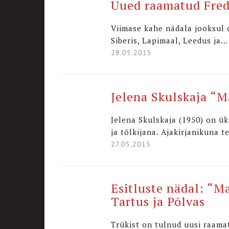
Uued raamatud Fred J
Viimase kahe nädala jooksul o
Siberis, Lapimaal, Leedus ja…
28.05.2015
Jelena Skulskaja “M
Jelena Skulskaja (1950) on üks
ja tõlkijana. Ajakirjanikuna 
27.05.2015
Esitluste nädal: “M
Tartus ja Põlvas
Trükist on tulnud uusi raama