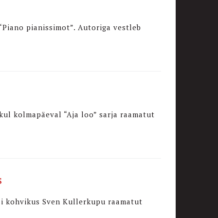
Piano pianissimot”. Autoriga vestleb
ikul kolmapäeval “Aja loo” sarja raamatut
s
ooli kohvikus Sven Kullerkupu raamatut