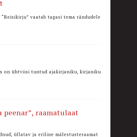
t
 “Reisikirju” vaatab tagasi tema rändudele
s on ühtviisi tuntud ajakirjaniku, kirjaniku
a peenar”, raamatulaat
dnud, üllatav ja eriline mälestusteraamat