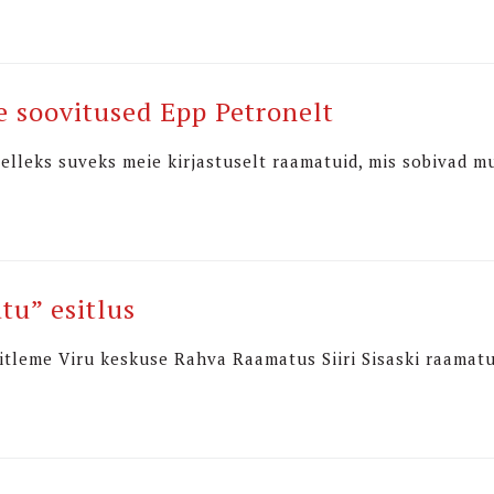
 soovitused Epp Petronelt
elleks suveks meie kirjastuselt raamatuid, mis sobivad m
ätu” esitlus
sitleme Viru keskuse Rahva Raamatus Siiri Sisaski raamatu