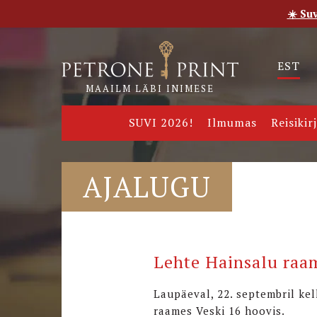
☀️ Su
Esileht
Pood
E-raamatud
Uudised
Meie
EST
MAAILM LÄBI INIMESE
SUVI 2026!
Ilmumas
Reisikir
AJALUGU
Lehte Hainsalu raam
Laupäeval, 22. septembril ke
raames Veski 16 hoovis.