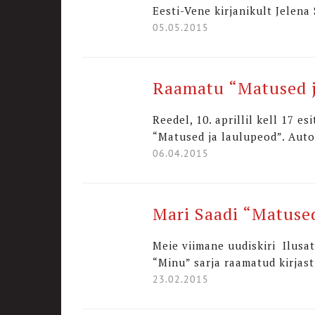
Eesti-Vene kirjanikult Jelena
05.05.2015
Raamatu “Matused j
Reedel, 10. aprillil kell 17
“Matused ja laulupeod”. Auto
06.04.2015
Mari Saadi “Matused
Meie viimane uudiskiri Ilusat
“Minu” sarja raamatud kirjas
23.02.2015