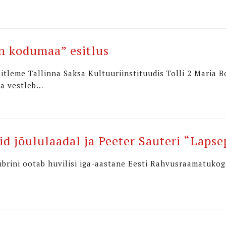
n kodumaa” esitlus
esitleme Tallinna Saksa Kultuuriinstituudis Tolli 2 Maria
ga vestleb…
id jõululaadal ja Peeter Sauteri “Laps
embrini ootab huvilisi iga-aastane Eesti Rahvusraamatukog