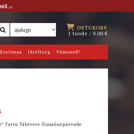
tuid →
RSS
Uudiskiri
OSTUKORV
1 toode /
0.00
€
Eestimaa
Järelturg
Viimased!
s
ine” Tartu Tähtvere Õunaõuepäevade