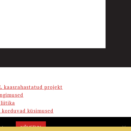
L kaasrahastatud projekt
ingimused
liitika
 korduvad küsimused
AMA
NÕUSTUN
misega.