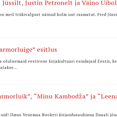
üssilt, Justin Petronelt ja Väino Uibol
n meil trükivalgust näinud kolm uut raamatut. Fred Jüssi
armorluige” esitlus
 olulisemaid eestivene kirjakultuuri esindajaid Eestis, ke
teatakse…
armorluik”, “Minu Kambodža” ja “Leen
tuid! Ilmus Venemaa Bookeri kirjandusauhinna finaali jõu