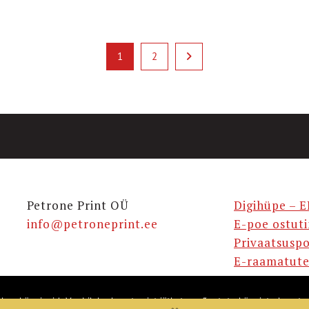
1
2

Petrone Print OÜ
Digihüpe – E
info@petroneprint.ee
E-poe ostut
Privaatsuspo
E-raamatute
takse küpsiseid. Veebilehe kasutamist jätkates nõustute küpsiste kasuta