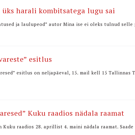
 üks harali kombitsatega lugu sai
tused ja laulupeod” autor Mina ise ei oleks tulnud selle 
areste” esitlus
resed” esitlus on neljapäeval, 15. mail kell 15 Tallinn
aresed” Kuku raadios nädala raamat
 Kuku raadios 28. aprillist 4. maini nädala raamat. Saade