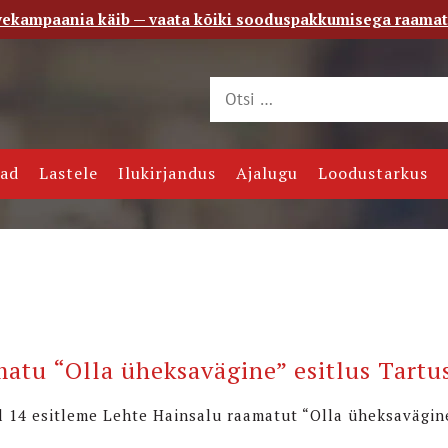
vekampaania käib — vaata kõiki sooduspakkumisega raama
 saade
Kontakt
jad
Lastele
Ilukirjandus
Ajalugu
Loodustarkus
atu “Olla üheksavägine” esitlus Tartu
ll 14 esitleme Lehte Hainsalu raamatut “Olla üheksaväg