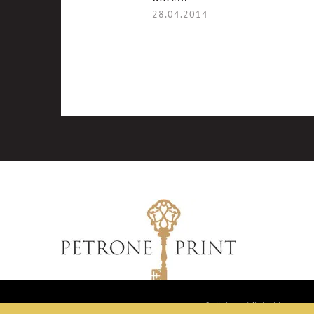
28.04.2014
Sellel veebilehel kasuta