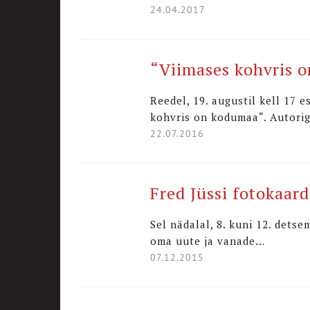
24.04.2017
“Viimases kohvris o
Reedel, 19. augustil kell 17 
kohvris on kodumaa“. Autori
22.07.2016
Fred Jüssi fotokaard
Sel nädalal, 8. kuni 12. dets
oma uute ja vanade…
07.12.2015