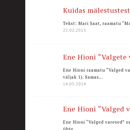
Kuidas mälestustest
Tekst: Mari Saat, raamatu “Ma
22.02.2015
Ene Hioni “Valgete v
Ene Hioni raamatu “Valged va
väljak 1). Samas…
14.05.2014
Ene Hioni “Valged v
Ene Hioni “Valged varesed” on
ühte…