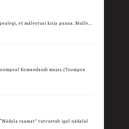
pealegi, et mälestusi kirja panna. Mulle…
as Toompeal Komandandi majas (Toompea
 “Nädala raamat” tutvustab igal nädalal