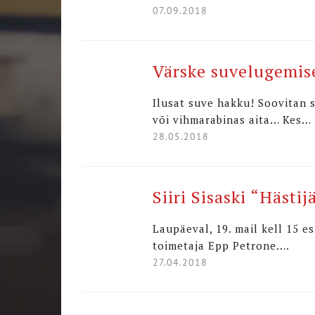
07.09.2018
Värske suvelugemise
Ilusat suve hakku! Soovitan s
või vihmarabinas aita… Kes…
28.05.2018
Siiri Sisaski “Hästij
Laupäeval, 19. mail kell 15 e
toimetaja Epp Petrone….
27.04.2018