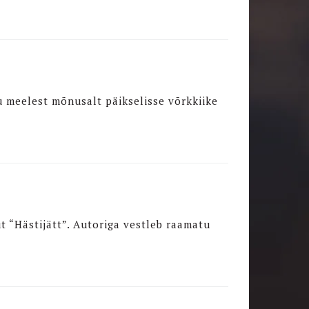
u meelest mõnusalt päikselisse võrkkiike
t “Hästijätt”. Autoriga vestleb raamatu