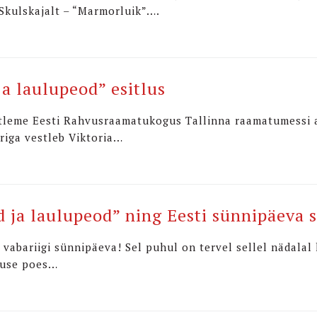
 Skulskajalt – “Marmorluik”….
a laulupeod” esitlus
 esitleme Eesti Rahvusraamatukogus Tallinna raamatumessi
riga vestleb Viktoria…
 ja laulupeod” ning Eesti sünnipäeva 
 vabariigi sünnipäeva! Sel puhul on tervel sellel nädalal
tuse poes…