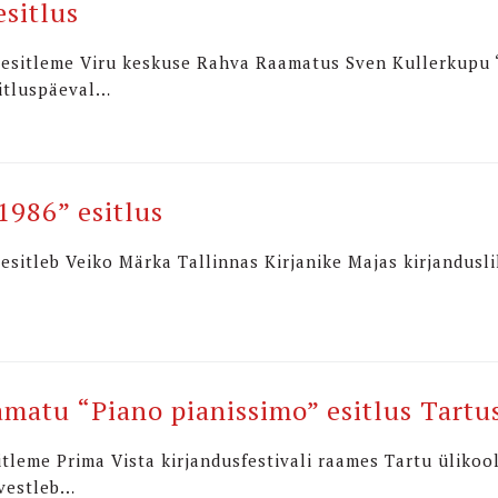
esitlus
8 esitleme Viru keskuse Rahva Raamatus Sven Kullerkupu “
sitluspäeval…
1986” esitlus
 esitleb Veiko Märka Tallinnas Kirjanike Majas kirjandusl
matu “Piano pianissimo” esitlus Tartu
esitleme Prima Vista kirjandusfestivali raames Tartu ülik
 vestleb…