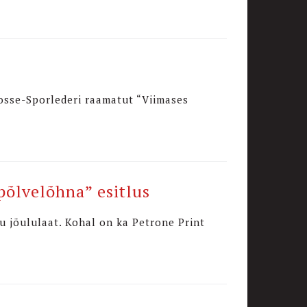
 Bosse-Sporlederi raamatut “Viimases
epõlvelõhna” esitlus
u jõululaat. Kohal on ka Petrone Print