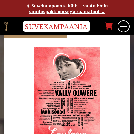
☀️ Suvekampaania käib — vaata kõiki
sooduspakkumisega raamatuid →
SUVEKAMPAANIA
VALLY OJAVERE