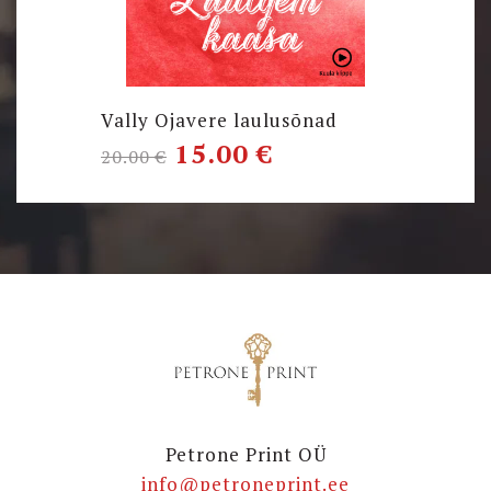
Vally Ojavere laulusõnad
15.00
€
20.00
€
Petrone Print OÜ
info@petroneprint.ee