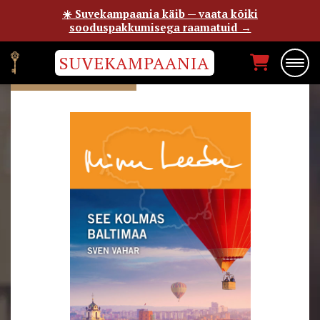
☀️ Suvekampaania käib — vaata kõiki
sooduspakkumisega raamatuid →
SUVEKAMPAANIA
SVEN VAHAR