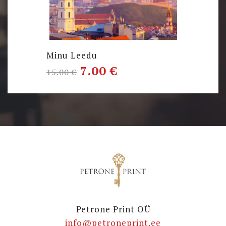
Minu Leedu
7.00
€
15.00
€
Petrone Print OÜ
info@petroneprint.ee