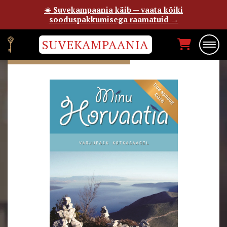
☀️ Suvekampaania käib — vaata kõiki
sooduspakkumisega raamatuid →
SUVEKAMPAANIA
SIGRID SUU-PEICA