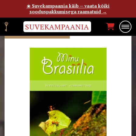
☀️ Suvekampaania käib — vaata kõiki
sooduspakkumisega raamatuid →
SUVEKAMPAANIA
PILLE GERHOLD