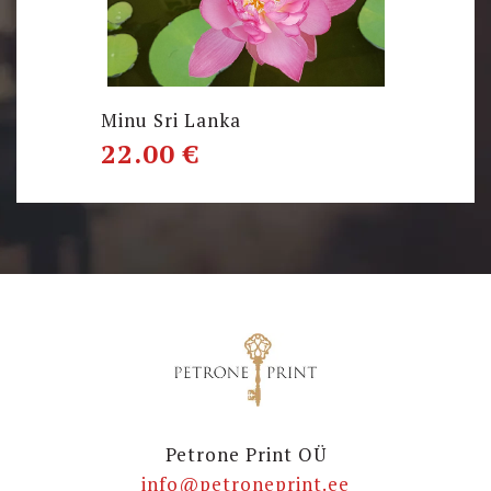
Minu Sri Lanka
22.00
€
Petrone Print OÜ
info@petroneprint.ee