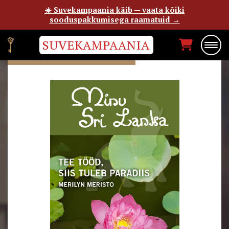
☀️ Suvekampaania käib — vaata kõiki
sooduspakkumisega raamatuid →
SUVEKAMPAANIA
MERILYN MERISTO