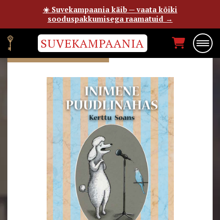
☀️ Suvekampaania käib — vaata kõiki
sooduspakkumisega raamatuid →
SUVEKAMPAANIA
KERTTU SOANS