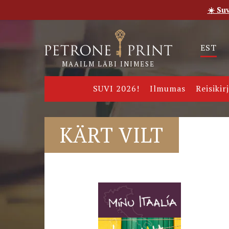
☀️ Su
Esileht
Pood
E-raamatud
Uudised
Meie
EST
MAAILM LÄBI INIMESE
SUVI 2026!
Ilmumas
Reisikir
KÄRT VILT