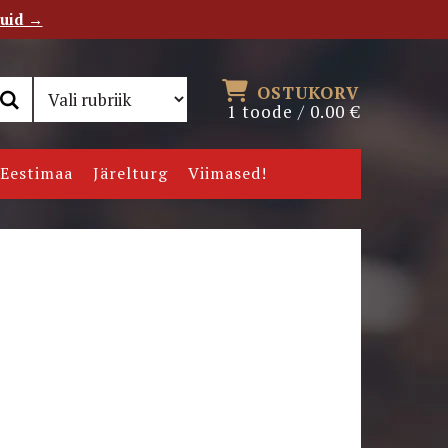
tuid →
RSS
Uudiskiri
OSTUKORV
1 toode /
0.00
€
Eestimaa
Järelturg
Viimased!