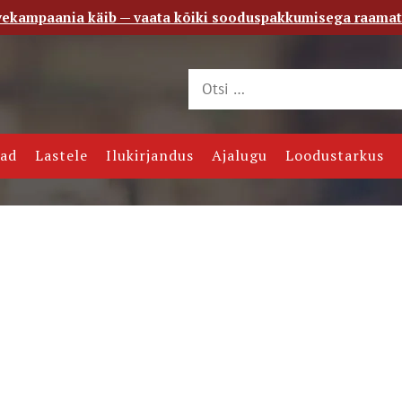
vekampaania käib — vaata kõiki sooduspakkumisega raama
 saade
Kontakt
jad
Lastele
Ilukirjandus
Ajalugu
Loodustarkus