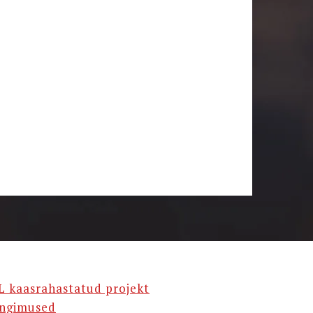
L kaasrahastatud projekt
ingimused