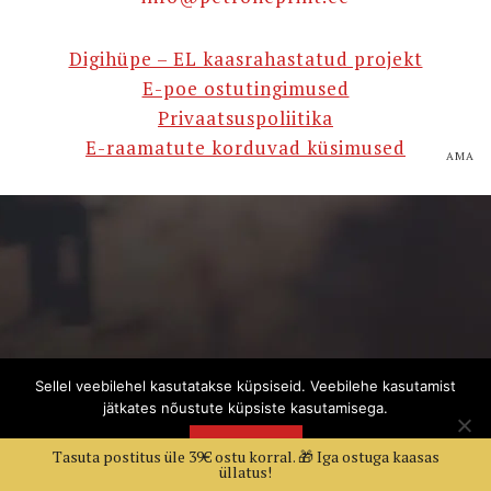
Digihüpe – EL kaasrahastatud projekt
E-poe ostutingimused
Privaatsuspoliitika
E-raamatute korduvad küsimused
AMA
Sellel veebilehel kasutatakse küpsiseid. Veebilehe kasutamist
jätkates nõustute küpsiste kasutamisega.
NÕUSTUN
Tasuta postitus üle 39€ ostu korral. 🎁 Iga ostuga kaasas
üllatus!