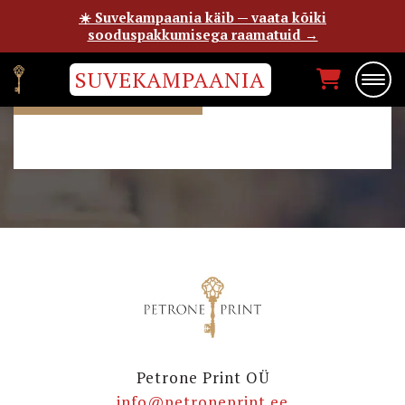
☀️ Suvekampaania käib — vaata kõiki
sooduspakkumisega raamatuid →
SUVEKAMPAANIA
ANDRY ERVALD
Petrone Print OÜ
info@petroneprint.ee