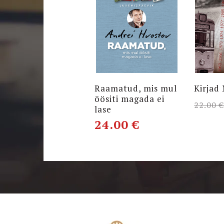
Raamatud, mis mul
Kirjad
öösiti magada ei
22.00
lase
24.00
€