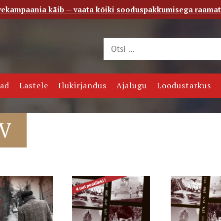
vekampaania käib — vaata kõiki sooduspakkumisega raama
 saade
Kontakt
jad
Lastele
Ilukirjandus
Ajalugu
Loodustarkus
V