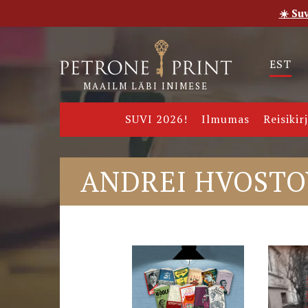
☀️ Su
Esileht
Pood
E-raamatud
Uudised
Meie
EST
MAAILM LÄBI INIMESE
SUVI 2026!
Ilmumas
Reisikir
ANDREI HVOSTO