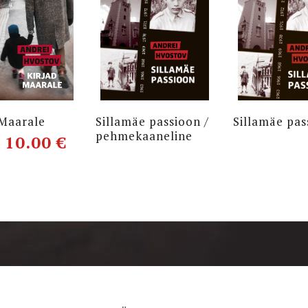
 Maarale
Sillamäe passioon /
Sillamäe pas
pehmekaaneline
10.00
€
€