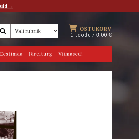
tuid →
RSS
Uudiskiri
OSTUKORV
1 toode /
0.00
€
Eestimaa
Järelturg
Viimased!