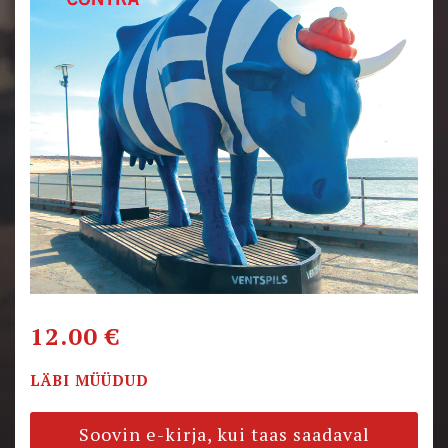
12.00
€
LÄBI MÜÜDUD
Soovin e-kirja, kui taas saadaval