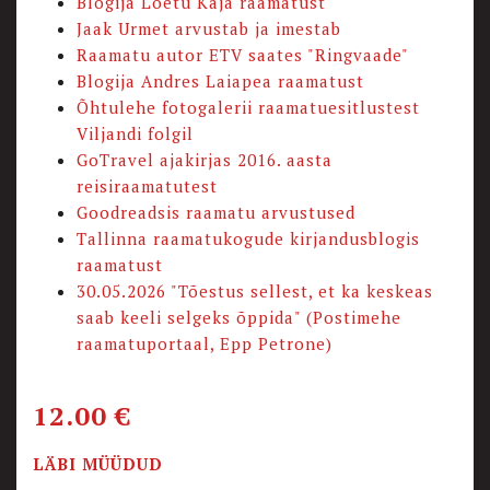
Blogija Loetu Kaja raamatust
Jaak Urmet arvustab ja imestab
Raamatu autor ETV saates "Ringvaade"
Blogija Andres Laiapea raamatust
Õhtulehe fotogalerii raamatuesitlustest
Viljandi folgil
GoTravel ajakirjas 2016. aasta
reisiraamatutest
Goodreadsis raamatu arvustused
Tallinna raamatukogude kirjandusblogis
raamatust
30.05.2026 "Tõestus sellest, et ka keskeas
saab keeli selgeks õppida" (Postimehe
raamatuportaal, Epp Petrone)
12.00
€
LÄBI MÜÜDUD