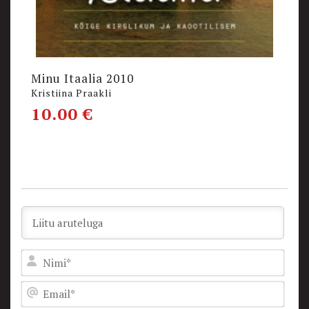
Minu Itaalia 2010
S
Kristiina Praakli
Be
10.00
€
1
Nam
Emai