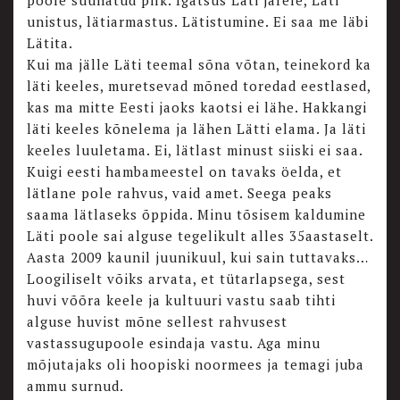
poole suunatud pilk. Igatsus Läti järele, Läti
unistus, lätiarmastus. Lätistumine. Ei saa me läbi
Lätita.
Kui ma jälle Läti teemal sõna võtan, teinekord ka
läti keeles, muretsevad mõned toredad eestlased,
kas ma mitte Eesti jaoks kaotsi ei lähe. Hakkangi
läti keeles kõnelema ja lähen Lätti elama. Ja läti
keeles luuletama. Ei, lätlast minust siiski ei saa.
Kuigi eesti hambameestel on tavaks öelda, et
lätlane pole rahvus, vaid amet. Seega peaks
saama lätlaseks õppida. Minu tõsisem kaldumine
Läti poole sai alguse tegelikult alles 35aastaselt.
Aasta 2009 kaunil juunikuul, kui sain tuttavaks…
Loogiliselt võiks arvata, et tütarlapsega, sest
huvi võõra keele ja kultuuri vastu saab tihti
alguse huvist mõne sellest rahvusest
vastassugupoole esindaja vastu. Aga minu
mõjutajaks oli hoopiski noormees ja temagi juba
ammu surnud.