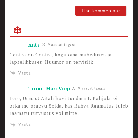
Ants
9 aastat tagasi
Contra on Contra, kogu oma muheduses ja
lapselikkuses. Huumor on tervislik.
Vasta
Triinu-Mari Vorp
9 aastat tagasi
Tere, Urmas! Aitäh huvi tundmast. Kahjuks ei
oska me praegu öelda, kas Rahva Raamatus tuleb
raamatu tutvustus või mitte.
Vasta