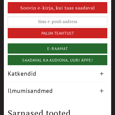
Soovin e-kirja, kui taas saadaval
E-RAAMAT
SAADAVAL KA AUDIONA, UURI ÄPPE!
Katkendid
Ilmumisandmed
Sarnased tooted