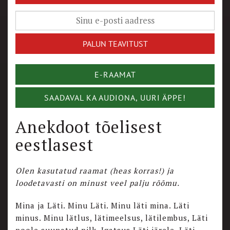
E-RAAMAT
SAADAVAL KA AUDIONA, UURI ÄPPE!
Anekdoot tõelisest
eestlasest
Olen kasutatud raamat (heas korras!) ja
loodetavasti on minust veel palju rõõmu.
Mina ja Läti. Minu Läti. Minu läti mina. Läti
minus. Minu lätlus, lätimeelsus, lätilembus, Läti