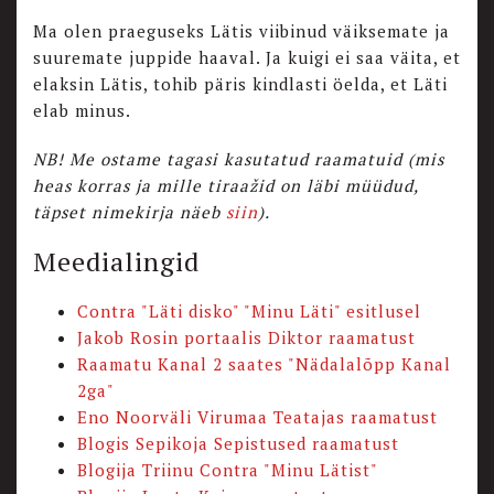
Ma olen praeguseks Lätis viibinud väiksemate ja
suuremate juppide haaval. Ja kuigi ei saa väita, et
elaksin Lätis, tohib päris kindlasti öelda, et Läti
elab minus.
NB! Me ostame tagasi kasutatud raamatuid (mis
heas korras ja mille tiraažid on läbi müüdud,
täpset nimekirja näeb
siin
).
Meedialingid
Contra "Läti disko" "Minu Läti" esitlusel
Jakob Rosin portaalis Diktor raamatust
Raamatu Kanal 2 saates "Nädalalõpp Kanal
2ga"
Eno Noorväli Virumaa Teatajas raamatust
Blogis Sepikoja Sepistused raamatust
Blogija Triinu Contra "Minu Lätist"