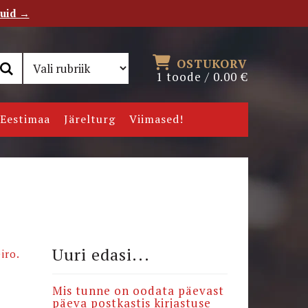
tuid →
RSS
Uudiskiri
OSTUKORV
1 toode /
0.00
€
Eestimaa
Järelturg
Viimased!
Uuri edasi...
iro.
Mis tunne on oodata päevast
päeva postkastis kirjastuse