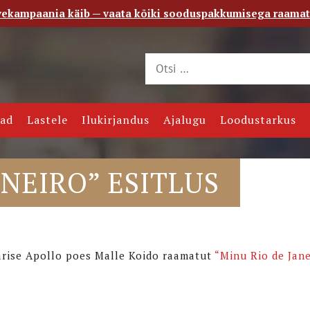
vekampaania käib — vaata kõiki sooduspakkumisega raama
 saade
Kontakt
jad
Lastele
Ilukirjandus
Ajalugu
Loodustarkus
ANEIRO” ESITLUS
olarise Apollo poes Malle Koido raamatut
“Minu Rio de Jane