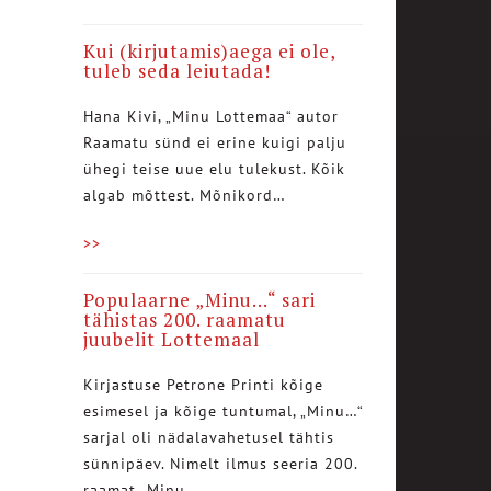
Kui (kirjutamis)aega ei ole,
tuleb seda leiutada!
Hana Kivi, „Minu Lottemaa“ autor
Raamatu sünd ei erine kuigi palju
ühegi teise uue elu tulekust. Kõik
algab mõttest. Mõnikord…
>>
Populaarne „Minu…“ sari
tähistas 200. raamatu
juubelit Lottemaal
Kirjastuse Petrone Printi kõige
esimesel ja kõige tuntumal, „Minu…“
sarjal oli nädalavahetusel tähtis
sünnipäev. Nimelt ilmus seeria 200.
raamat „Minu…