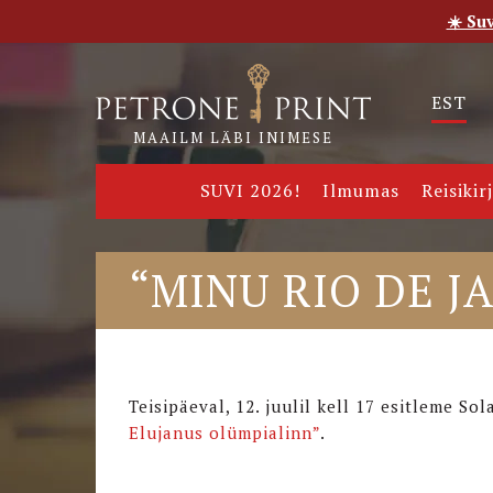
☀️ Su
Esileht
Pood
E-raamatud
Uudised
Meie
EST
MAAILM LÄBI INIMESE
SUVI 2026!
Ilmumas
Reisikir
“MINU RIO DE J
Teisipäeval, 12. juulil kell 17 esitleme S
Elujanus olümpialinn”
.