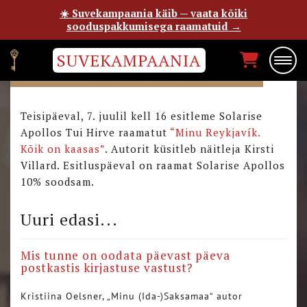
☀️ Suvekampaania käib — vaata kõiki
sooduspakkumisega raamatuid →
SUVEKAMPAANIA
“MINU REYKJAVÍKI” ESITLUS
Teisipäeval, 7. juulil kell 16 esitleme Solarise
Apollos Tui Hirve raamatut
“Minu Reykjavík.
Kõik on kaasas”
. Autorit küsitleb näitleja Kirsti
Villard. Esitluspäeval on raamat Solarise Apollos
10% soodsam.
Uuri edasi...
Mis tunne on oodata päevast päeva
postkastis kirjastuse vastust?
Kristiina Oelsner, „Minu (Ida-)Saksamaa“ autor