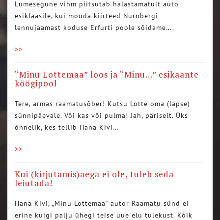
Lumesegune vihm piitsutab halastamatult auto
esiklaasile, kui mööda kiirteed Nürnbergi
lennujaamast koduse Erfurti poole sõidame….
>>
“Minu Lottemaa” loos ja “Minu…” esikaante
köögipool
Tere, armas raamatusõber! Kutsu Lotte oma (lapse)
sünnipäevale. Või kas või pulma! Jah, päriselt. Üks
õnnelik, kes tellib Hana Kivi…
>>
Kui (kirjutamis)aega ei ole, tuleb seda
leiutada!
Hana Kivi, „Minu Lottemaa“ autor Raamatu sünd ei
erine kuigi palju ühegi teise uue elu tulekust. Kõik