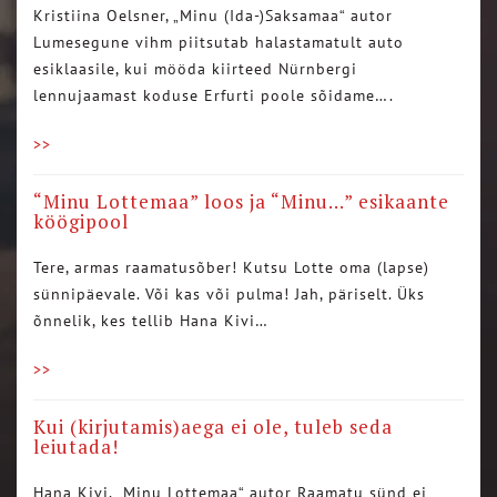
Kristiina Oelsner, „Minu (Ida-)Saksamaa“ autor
Lumesegune vihm piitsutab halastamatult auto
esiklaasile, kui mööda kiirteed Nürnbergi
lennujaamast koduse Erfurti poole sõidame….
>>
“Minu Lottemaa” loos ja “Minu…” esikaante
köögipool
Tere, armas raamatusõber! Kutsu Lotte oma (lapse)
sünnipäevale. Või kas või pulma! Jah, päriselt. Üks
õnnelik, kes tellib Hana Kivi…
>>
Kui (kirjutamis)aega ei ole, tuleb seda
leiutada!
Hana Kivi, „Minu Lottemaa“ autor Raamatu sünd ei