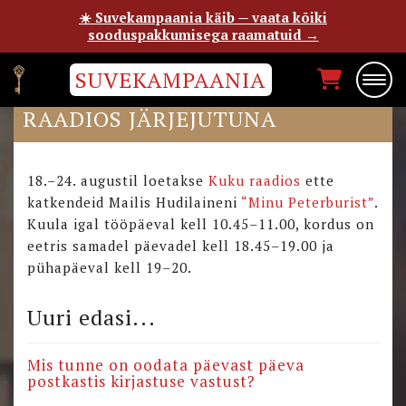
☀️ Suvekampaania käib — vaata kõiki
sooduspakkumisega raamatuid →
SUVEKAMPAANIA
“MINU PETERBURI” KUKU
RAADIOS JÄRJEJUTUNA
18.–24. augustil loetakse
Kuku raadios
ette
katkendeid Mailis Hudilaineni
“Minu Peterburist”
.
Kuula igal tööpäeval kell 10.45–11.00, kordus on
eetris samadel päevadel kell 18.45–19.00 ja
pühapäeval kell 19–20.
Uuri edasi...
Mis tunne on oodata päevast päeva
postkastis kirjastuse vastust?