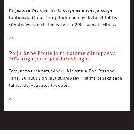
Kirjastuse Petrone Printi kõige esimesel ja kõige
tuntumal, „Minu…“ sarjal oli nädalavahetusel tähtis
sünnipäev. Nimelt ilmus seeria 200. raamat „Minu…
>>
Palju õnne Epule ja tähistame sünnipäeva: –
20% kogu pood ja üllatuskingid!
Tere, armas raamatusõber! Kirjastaja Epp Petrone:
Täna, 20. juulil on mul sünnipäev – ja ma tahaks seda
tähistada, vaadates loodule…
>>