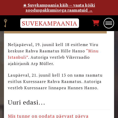
☀️ Suvekampaania käib — vaata kõiki
sooduspakkumisega raamatuid →
SUVEKAMPAANIA
“MINU ISTANBULI” ESITLUSED
Neljapäeval, 19. juunil kell 18 esitleme Viru
keskuse Rahva Raamatus Hille Hanso
“Minu
Istanbuli”
. Autoriga vestleb Vikerraadio
ajakirjanik Arp Müller.
Laupäeval, 21. juunil kell 13 on sama raamatu
esitlus Kuressaare Rahva Raamatus. Autoriga
vestleb Kuressaare linnapea Hannes Hanso.
Uuri edasi...
Mis tunne on oodata päevast päeva