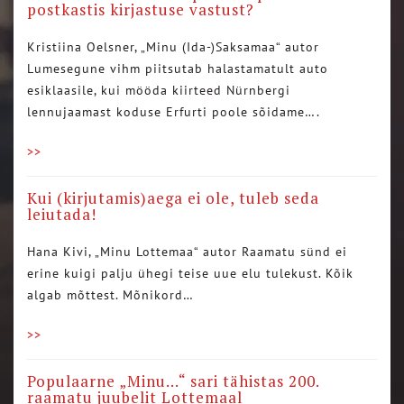
postkastis kirjastuse vastust?
Kristiina Oelsner, „Minu (Ida-)Saksamaa“ autor
Lumesegune vihm piitsutab halastamatult auto
esiklaasile, kui mööda kiirteed Nürnbergi
lennujaamast koduse Erfurti poole sõidame….
>>
Kui (kirjutamis)aega ei ole, tuleb seda
leiutada!
Hana Kivi, „Minu Lottemaa“ autor Raamatu sünd ei
erine kuigi palju ühegi teise uue elu tulekust. Kõik
algab mõttest. Mõnikord…
>>
Populaarne „Minu…“ sari tähistas 200.
raamatu juubelit Lottemaal