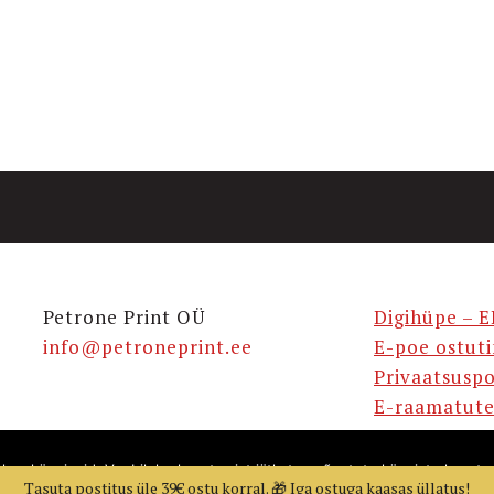
Petrone Print OÜ
Digihüpe – E
info@petroneprint.ee
E-poe ostut
Privaatsuspo
E-raamatute
takse küpsiseid. Veebilehe kasutamist jätkates nõustute küpsiste kasuta
Tasuta postitus üle 39€ ostu korral. 🎁 Iga ostuga kaasas üllatus!