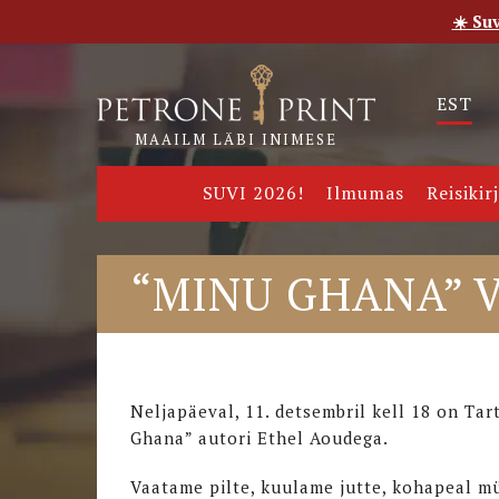
☀️ Su
Esileht
Pood
E-raamatud
Uudised
Meie
EST
MAAILM LÄBI INIMESE
SUVI 2026!
Ilmumas
Reisikir
“MINU GHANA” 
Neljapäeval, 11. detsembril kell 18 on Ta
Ghana” autori Ethel Aoudega.
Vaatame pilte, kuulame jutte, kohapeal m