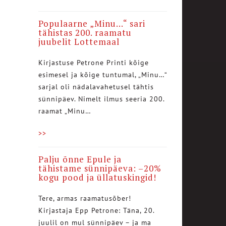
Populaarne „Minu…“ sari
tähistas 200. raamatu
juubelit Lottemaal
Kirjastuse Petrone Printi kõige
esimesel ja kõige tuntumal, „Minu…“
sarjal oli nädalavahetusel tähtis
sünnipäev. Nimelt ilmus seeria 200.
raamat „Minu…
>>
Palju õnne Epule ja
tähistame sünnipäeva: –20%
kogu pood ja üllatuskingid!
Tere, armas raamatusõber!
Kirjastaja Epp Petrone: Täna, 20.
juulil on mul sünnipäev – ja ma