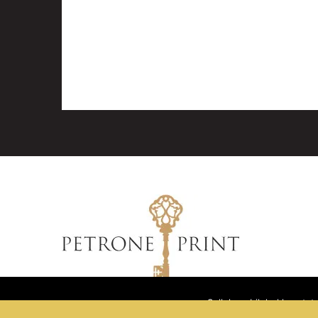
Sellel veebilehel kasuta