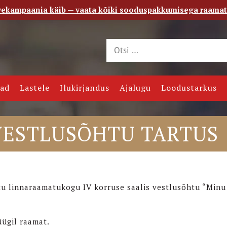
vekampaania käib — vaata kõiki sooduspakkumisega raama
 saade
Kontakt
jad
Lastele
Ilukirjandus
Ajalugu
Loodustarkus
VESTLUSÕHTU TARTUS
rtu linnaraamatukogu IV korruse saalis vestlusõhtu “Minu
üügil raamat.