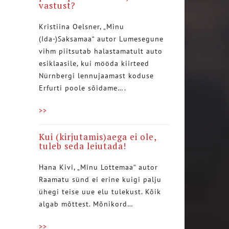
vastust?
Kristiina Oelsner, „Minu
(Ida-)Saksamaa“ autor Lumesegune
vihm piitsutab halastamatult auto
esiklaasile, kui mööda kiirteed
Nürnbergi lennujaamast koduse
Erfurti poole sõidame….
>>
Kui (kirjutamis)aega ei ole,
tuleb seda leiutada!
Hana Kivi, „Minu Lottemaa“ autor
Raamatu sünd ei erine kuigi palju
ühegi teise uue elu tulekust. Kõik
algab mõttest. Mõnikord…
>>