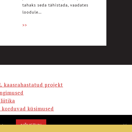
tahaks seda tähistada, vaadates
loodule…
>>
L kaasrahastatud projekt
ingimused
liitika
 korduvad küsimused
AMA
NÕUSTUN
misega.