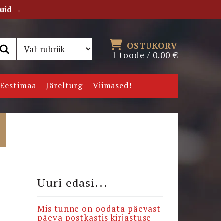
tuid →
RSS
Uudiskiri
OSTUKORV
1 toode /
0.00
€
Eestimaa
Järelturg
Viimased!
Uuri edasi...
Mis tunne on oodata päevast
päeva postkastis kirjastuse