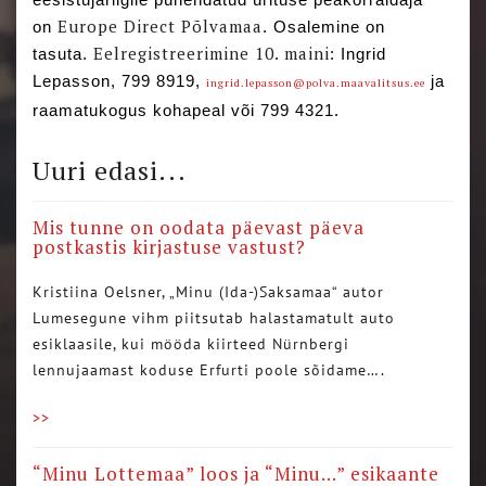
Europe Direct Põlvamaa
on
. Osalemine on
Eelregistreerimine 10. maini
tasuta.
: Ingrid
Lepasson, 799 8919,
ja
ingrid.lepasson@polva.
maavalitsus.ee
raamatukogus kohapeal või 799 4321.
Uuri edasi...
Mis tunne on oodata päevast päeva
postkastis kirjastuse vastust?
Kristiina Oelsner, „Minu (Ida-)Saksamaa“ autor
Lumesegune vihm piitsutab halastamatult auto
esiklaasile, kui mööda kiirteed Nürnbergi
lennujaamast koduse Erfurti poole sõidame….
>>
“Minu Lottemaa” loos ja “Minu…” esikaante