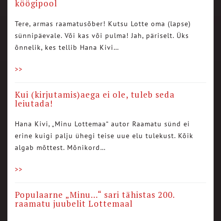
köögipool
Tere, armas raamatusõber! Kutsu Lotte oma (lapse)
sünnipäevale. Või kas või pulma! Jah, päriselt. Üks
õnnelik, kes tellib Hana Kivi…
>>
Kui (kirjutamis)aega ei ole, tuleb seda
leiutada!
Hana Kivi, „Minu Lottemaa“ autor Raamatu sünd ei
erine kuigi palju ühegi teise uue elu tulekust. Kõik
algab mõttest. Mõnikord…
>>
Populaarne „Minu…“ sari tähistas 200.
raamatu juubelit Lottemaal