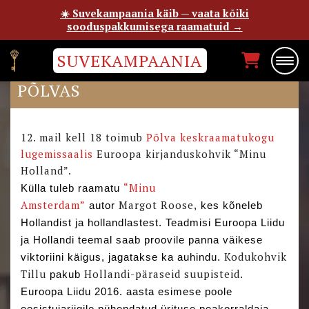
☀️ Suvekampaania käib — vaata kõiki
sooduspakkumisega raamatuid →
SUVEKAMPAANIA
“MINU AMSTERDAMI” AUTOR
PÕLVAS
12. mail kell 18 toimub
Põlva keskraamatukogu
lugemissaalis
Euroopa kirjanduskohvik “Minu
Holland”.
“Minu
Külla tuleb raamatu
Amsterdam”
Margot Roose
autor
, kes kõneleb
Hollandist ja hollandlastest. Teadmisi Euroopa Liidu
ja Hollandi teemal saab proovile panna väikese
Kodukohvik
viktoriini käigus, jagatakse ka auhindu.
Tillu
Hollandi-päraseid suupisteid
pakub
.
Euroopa Liidu 2016. aasta esimese poole
eesistujariigile pühendatud ürituse peakorraldaja