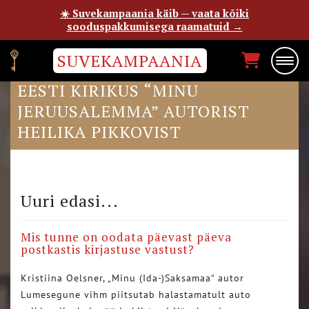
☀️ Suvekampaania käib — vaata kõiki
sooduspakkumisega raamatuid →
SUVEKAMPAANIA
JUUNE HOLVANDUS KIRJUTAB
EESTI KIRIKUS “MINU
JERUUSALEMMA” AUTORIST
HEILIKA PIKKOVIST
Uuri edasi...
Mis tunne on oodata päevast päeva
postkastis kirjastuse vastust?
Kristiina Oelsner, „Minu (Ida-)Saksamaa“ autor
Lumesegune vihm piitsutab halastamatult auto