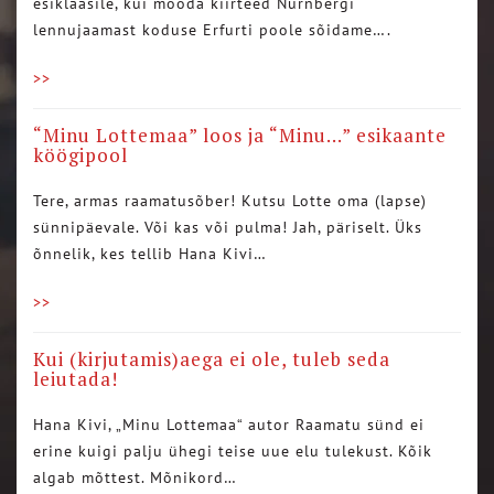
esiklaasile, kui mööda kiirteed Nürnbergi
lennujaamast koduse Erfurti poole sõidame….
>>
“Minu Lottemaa” loos ja “Minu…” esikaante
köögipool
Tere, armas raamatusõber! Kutsu Lotte oma (lapse)
sünnipäevale. Või kas või pulma! Jah, päriselt. Üks
õnnelik, kes tellib Hana Kivi…
>>
Kui (kirjutamis)aega ei ole, tuleb seda
leiutada!
Hana Kivi, „Minu Lottemaa“ autor Raamatu sünd ei
erine kuigi palju ühegi teise uue elu tulekust. Kõik
algab mõttest. Mõnikord…