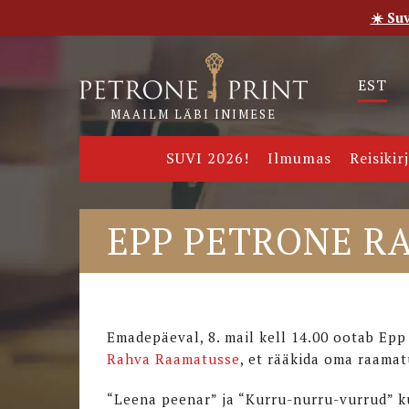
☀️ Su
Esileht
Pood
E-raamatud
Uudised
Meie
EST
MAAILM LÄBI INIMESE
SUVI 2026!
Ilmumas
Reisikir
EPP PETRONE R
Emadepäeval, 8. mail kell 14.00 ootab Ep
Rahva Raamatusse
, et rääkida oma raama
“Leena peenar” ja “Kurru-nurru-vurrud” ku