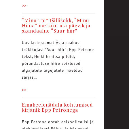
>>
“Minu Tai” tšillišokk, “Minu
Hiina” metsiku ida päevik ja
skandaalne “Suur hiir”
Uus lasteraamat Äsja saabus
trükikojast “Suur hiir”: Epp Petrone
tekst, Heiki Ernitsa pildid,
põrandaaluse hiire seiklused
algajatele lugejatele mõeldud
sarjas…
>>
Emakeelenädala kohtumised
kirjanik Epp Petronega
Epp Petrone ootab eelkooliealisi ja
algklassilapsi Põlva- ja Võrumaal.