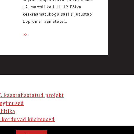
12. märtsil kell 11-12 Põlva
keskraamatukogu saalis jutustab
Epp oma raamatute…
>>
L kaasrahastatud projekt
ingimused
liitika
 korduvad küsimused
AMA