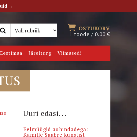
tuid →
RSS
Uudiskiri
OSTUKORV
1 toode /
0.00
€
Eestimaa
Järelturg
Viimased!
TUS
Uuri edasi...
use
Eelmüügid auhindadega:
Kamille Saabre kunstist