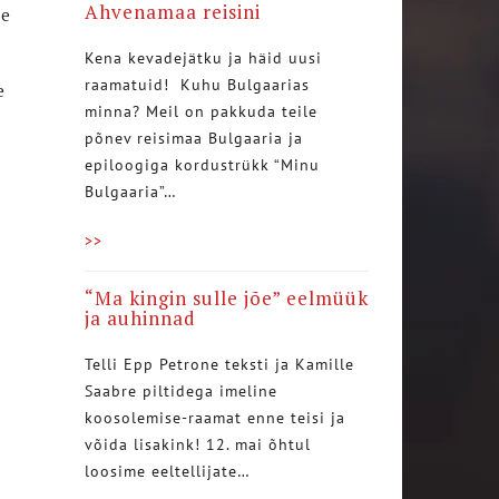
Ahvenamaa reisini
te
Kena kevadejätku ja häid uusi
raamatuid! Kuhu Bulgaarias
e
minna? Meil on pakkuda teile
põnev reisimaa Bulgaaria ja
epiloogiga kordustrükk “Minu
Bulgaaria”…
>>
“Ma kingin sulle jõe” eelmüük
ja auhinnad
Telli Epp Petrone teksti ja Kamille
Saabre piltidega imeline
koosolemise-raamat enne teisi ja
võida lisakink! 12. mai õhtul
loosime eeltellijate…