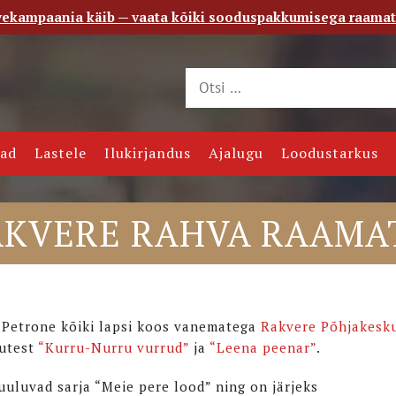
vekampaania käib — vaata kõiki sooduspakkumisega raama
 saade
Kontakt
jad
Lastele
Ilukirjandus
Ajalugu
Loodustarkus
AKVERE RAHVA RAAMA
p Petrone kõiki lapsi koos vanematega
Rakvere Põhjakesk
tutest
“Kurru-Nurru vurrud”
ja
“Leena peenar”
.
uluvad sarja “Meie pere lood” ning on järjeks