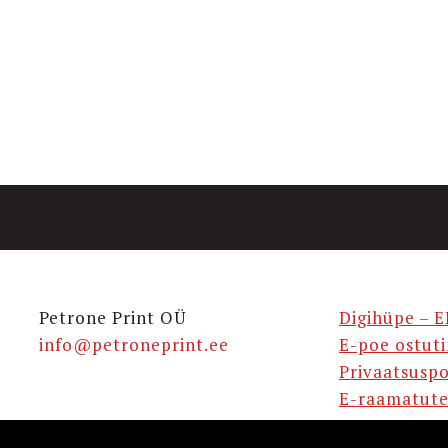
Petrone Print OÜ
Digihüpe – E
info@petroneprint.ee
E-poe ostut
Privaatsuspo
E-raamatute