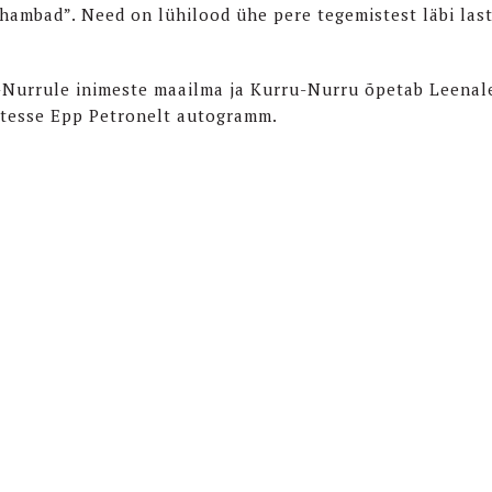
hambad”. Need on lühilood ühe pere tegemistest läbi las
-Nurrule inimeste maailma ja Kurru-Nurru õpetab Leenal
utesse Epp Petronelt autogramm.