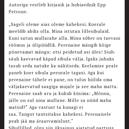
Autoriga vestleb kirjanik ja hobiaednik Epp
Petrone.
„Sageli oleme aias oleme kahekesi. Koerale
meeldib abiks olla. Mina istutan lillesibulaid.
Kuni satun mullarahe alla. Minu sõber on taevani
rõõmus ja ülipüüdlik. Perenaine mängib kõige
põnevamat mängu: otsi peidetud asi üles! Siuh-
säuh kaevavad käpad sibula välja. Igaks juhuks
tasub seda natuke ka näkitseda. Keelamise peale
paneb koer sibula peenrale tagasi. Aga kui
perenaine tähele ei pane, on tulus hiilida oma
väljakaevatud saagiga mujale ja see maha matta.
Perenaine saab aru ja kukub küsima: „Mõnna,
jälle on sul nina mullane. Mille sa nüüd maha
matsid?“ Aga vastust ta kunagi ei
saa. Tangot tantsitakse kahekesi. Perenaisele
peab jää ma äraarvamislust.“
Sibullilled, olgu siis üksainus ajatatud nartsiss