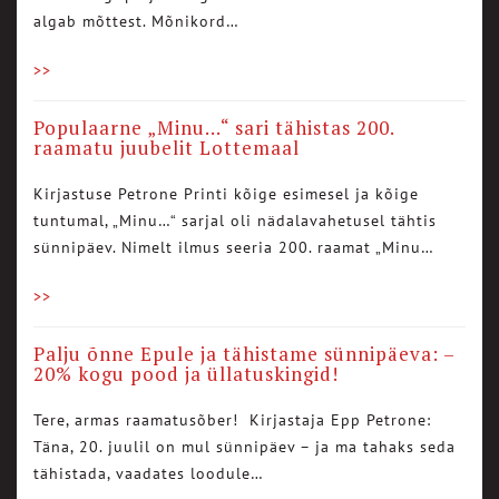
algab mõttest. Mõnikord…
>>
Populaarne „Minu…“ sari tähistas 200.
raamatu juubelit Lottemaal
Kirjastuse Petrone Printi kõige esimesel ja kõige
tuntumal, „Minu…“ sarjal oli nädalavahetusel tähtis
sünnipäev. Nimelt ilmus seeria 200. raamat „Minu…
>>
Palju õnne Epule ja tähistame sünnipäeva: –
20% kogu pood ja üllatuskingid!
Tere, armas raamatusõber! Kirjastaja Epp Petrone:
Täna, 20. juulil on mul sünnipäev – ja ma tahaks seda
tähistada, vaadates loodule…