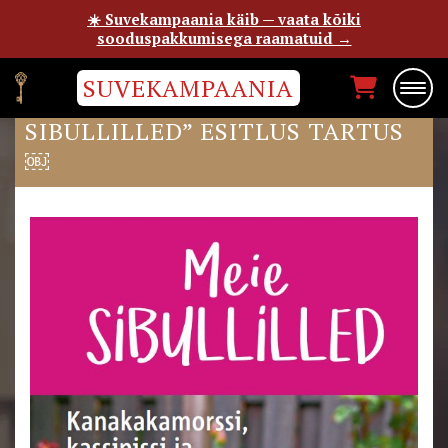
☀️ Suvekampaania käib — vaata kõiki
sooduspakkumisega raamatuid →
SUVEKAMPAANIA
AUNE PASTI RAAMATU „MEIE
SIBULLILLED” ESITLUS TARTUS
￼