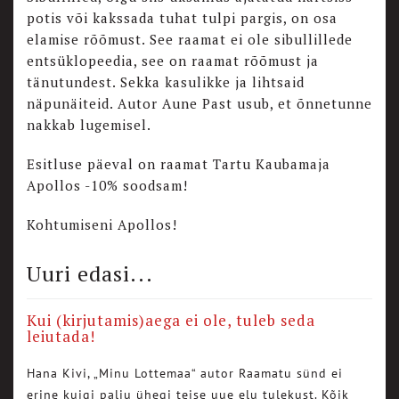
potis või kakssada tuhat tulpi pargis, on osa
elamise rõõmust. See raamat ei ole sibullillede
entsüklopeedia, see on raamat rõõmust ja
tänutundest. Sekka kasulikke ja lihtsaid
näpunäiteid. Autor Aune Past usub, et õnnetunne
nakkab lugemisel.
Esitluse päeval on raamat Tartu Kaubamaja
Apollos -10% soodsam!
Kohtumiseni Apollos!
Uuri edasi...
Kui (kirjutamis)aega ei ole, tuleb seda
leiutada!
Hana Kivi, „Minu Lottemaa“ autor Raamatu sünd ei
erine kuigi palju ühegi teise uue elu tulekust. Kõik