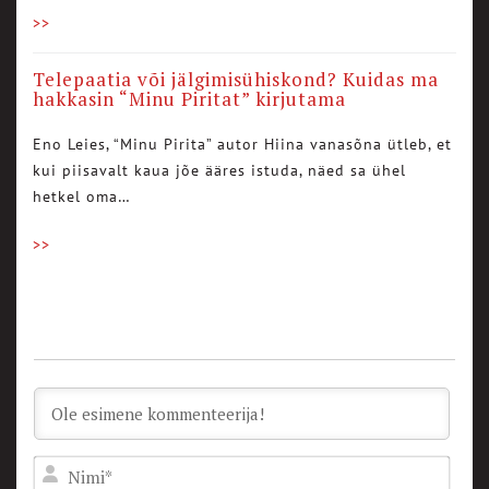
>>
Telepaatia või jälgimisühiskond? Kuidas ma
hakkasin “Minu Piritat” kirjutama
Eno Leies, “Minu Pirita” autor Hiina vanasõna ütleb, et
kui piisavalt kaua jõe ääres istuda, näed sa ühel
hetkel oma…
>>
Nam