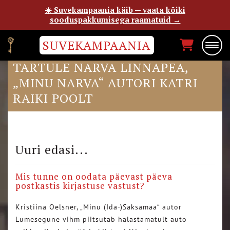
☀️ Suvekampaania käib — vaata kõiki
sooduspakkumisega raamatuid →
SUVEKAMPAANIA
TARTU HÄÄL #100: VAADE
TARTULE NARVA LINNAPEA,
„MINU NARVA“ AUTORI KATRI
RAIKI POOLT
Uuri edasi...
Mis tunne on oodata päevast päeva
postkastis kirjastuse vastust?
Kristiina Oelsner, „Minu (Ida-)Saksamaa“ autor
Lumesegune vihm piitsutab halastamatult auto