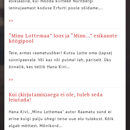
esiklaasile, kui mööda kiirteed Nürnbergi
lennujaamast koduse Erfurti poole sõidame….
>>
“Minu Lottemaa” loos ja “Minu…” esikaante
köögipool
Tere, armas raamatusõber! Kutsu Lotte oma (lapse)
sünnipäevale. Või kas või pulma! Jah, päriselt. Üks
õnnelik, kes tellib Hana Kivi…
>>
Kui (kirjutamis)aega ei ole, tuleb seda
leiutada!
Hana Kivi, „Minu Lottemaa“ autor Raamatu sünd ei
erine kuigi palju ühegi teise uue elu tulekust. Kõik
algab mõttest. Mõnikord…