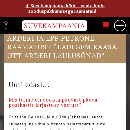
☀️ Suvekampaania käib — vaata kõiki
sooduspakkumisega raamatuid →
SUVEKAMPAANIA
SUVEHIIDLASE BLOGIS OTT
ARDERI JA EPP PETRONE
RAAMATUST “LAULGEM KAASA.
OTT ARDERI LAULUSÕNAD”
Uuri edasi...
Mis tunne on oodata päevast päeva
postkastis kirjastuse vastust?
Kristiina Oelsner, „Minu (Ida-)Saksamaa“ autor
Lumesegune vihm piitsutab halastamatult auto