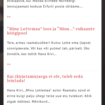
esiklaasile, kui mööda kiirteed Nürnbergi
lennujaamast koduse Erfurti poole sõidame….
>>
“Minu Lottemaa” loos ja “Minu…” esikaante
köögipool
Tere, armas raamatusõber! Kutsu Lotte oma (lapse)
sünnipäevale. Või kas või pulma! Jah, päriselt. Üks
õnnelik, kes tellib Hana Kivi…
>>
Kui (kirjutamis)aega ei ole, tuleb seda
leiutada!
Hana Kivi, „Minu Lottemaa“ autor Raamatu sünd ei
erine kuigi palju ühegi teise uue elu tulekust. Kõik
algab mõttest. Mõnikord…